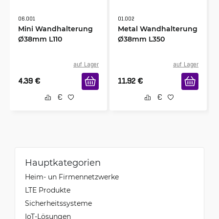
06.001
01.002
Mini Wandhalterung
Metal Wandhalterung
Ø38mm L110
Ø38mm L350
auf Lager
auf Lager
4.39
€
11.92
€
Hauptkategorien
Heim- un Firmennetzwerke
LTE Produkte
Sicherheitssysteme
IoT-Lösungen