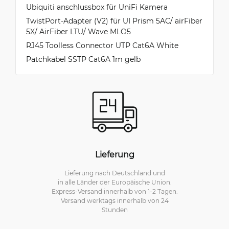
Ubiquiti anschlussbox für UniFi Kamera
TwistPort-Adapter (V2) für UI Prism 5AC/ airFiber
5X/ AirFiber LTU/ Wave MLO5
RJ45 Toolless Connector UTP Cat6A White
Patchkabel SSTP Cat6A 1m gelb
Lieferung
Lieferung nach Deutschland und
in alle Länder der Europäische Union.
Express-Versand innerhalb von 1-2 Tagen.
Versand werktags innerhalb von 24
Stunden