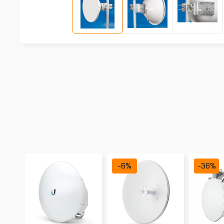
-
6
%
-
36
%