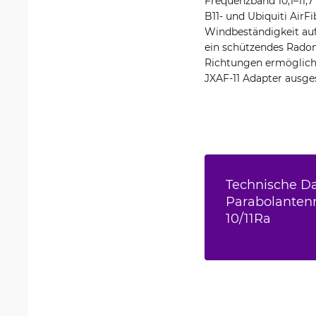
Frequenzband 10,1–11,
B11- und Ubiquiti Air
Windbeständigkeit auf
ein schützendes Radom
Richtungen ermöglich
JXAF-11 Adapter ausge
Technische Da
Parabolanten
10/11Ra