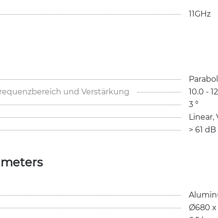
11GHz
Parabol
Frequenzbereich und Verstärkung
10.0 - 1
3 °
Linear, 
> 61 dB
ameters
Alumin
Ø680 x