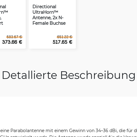
nal
Directional
orn™
UltraHorn™
,
Antenne, 2x N-
rt
Female Buchse
583.67 €
651.22 €
373.66 €
517.65 €
Detallierte Beschreibung
t eine Parabolantenne mit einem Gewinn von 34–36 dBi, die für 