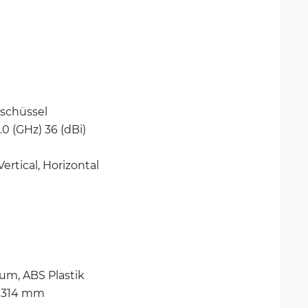
schüssel
2.0 (GHz) 36 (dBi)
Vertical, 
Horizontal
um, 
ABS Plastik
 314 mm