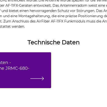
7 GHz entwickelt wurde. Die Antenne wurde speziell für die Ve
Fiber AF-11FX-Geräten entwickelt. Das Antennenradom weist eine
 und bietet einen hervorragenden Schutz vor Störungen. Das A
 und eine Montagehalterung, die eine präzise Positionierung de
t. Zum Anschluss des AirFiber AF-11FX Funkmoduls muss die An
stattet werden.
Technische Daten
ten -
ne JRMC-680-