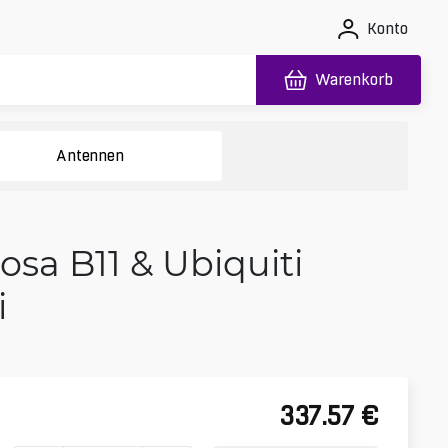
Konto
Warenkorb
Antennen
sa B11 & Ubiquiti
i
337.57
€