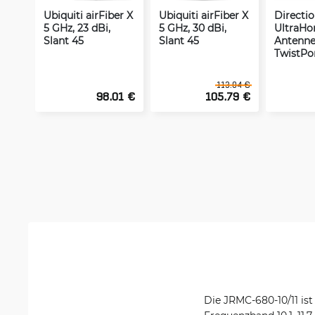
Ubiquiti airFiber X
Ubiquiti airFiber X
Directio
5 GHz, 23 dBi,
5 GHz, 30 dBi,
UltraH
Slant 45
Slant 45
Antenne
TwistPo
113.04 €
98.01 €
105.79 €
Die JRMC-680-10/11 is