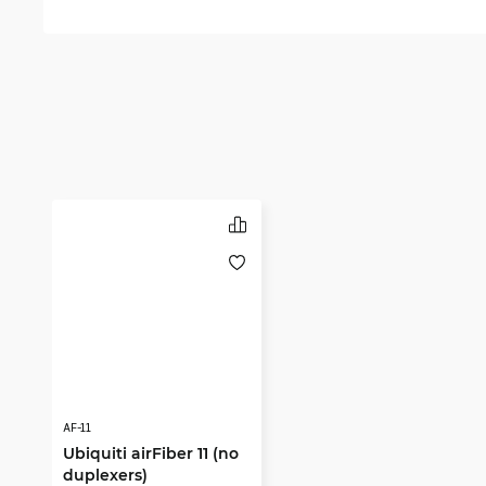
AF-11
Ubiquiti airFiber 11 (no
duplexers)