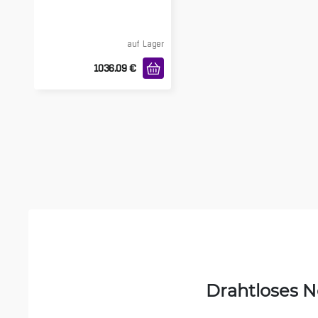
auf Lager
1036.09
€
Drahtloses 