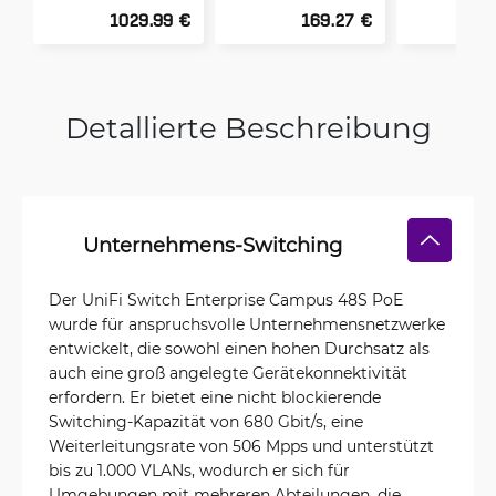
1029.99 €
169.27 €
3
Detallierte Beschreibung
Unternehmens-Switching
Der UniFi Switch Enterprise Campus 48S PoE
wurde für anspruchsvolle Unternehmensnetzwerke
entwickelt, die sowohl einen hohen Durchsatz als
auch eine groß angelegte Gerätekonnektivität
erfordern. Er bietet eine nicht blockierende
Switching-Kapazität von 680 Gbit/s, eine
Weiterleitungsrate von 506 Mpps und unterstützt
bis zu 1.000 VLANs, wodurch er sich für
Umgebungen mit mehreren Abteilungen, die