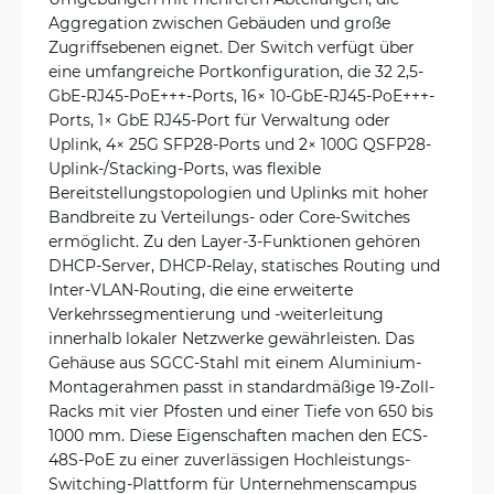
Aggregation zwischen Gebäuden und große
Zugriffsebenen eignet. Der Switch verfügt über
eine umfangreiche Portkonfiguration, die 32 2,5-
GbE-RJ45-PoE+++-Ports, 16× 10-GbE-RJ45-PoE+++-
Ports, 1× GbE RJ45-Port für Verwaltung oder
Uplink, 4× 25G SFP28-Ports und 2× 100G QSFP28-
Uplink-/Stacking-Ports, was flexible
Bereitstellungstopologien und Uplinks mit hoher
Bandbreite zu Verteilungs- oder Core-Switches
ermöglicht. Zu den Layer-3-Funktionen gehören
DHCP-Server, DHCP-Relay, statisches Routing und
Inter-VLAN-Routing, die eine erweiterte
Verkehrssegmentierung und -weiterleitung
innerhalb lokaler Netzwerke gewährleisten. Das
Gehäuse aus SGCC-Stahl mit einem Aluminium-
Montagerahmen passt in standardmäßige 19-Zoll-
Racks mit vier Pfosten und einer Tiefe von 650 bis
1000 mm. Diese Eigenschaften machen den ECS-
48S-PoE zu einer zuverlässigen Hochleistungs-
Switching-Plattform für Unternehmenscampus