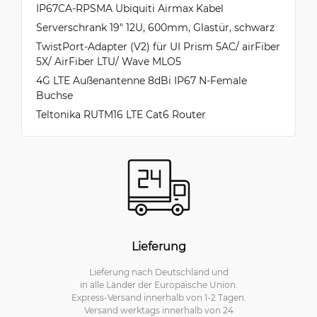
IP67CA-RPSMA Ubiquiti Airmax Kabel
Serverschrank 19" 12U, 600mm, Glastür, schwarz
TwistPort-Adapter (V2) für UI Prism 5AC/ airFiber
5X/ AirFiber LTU/ Wave MLO5
4G LTE Außenantenne 8dBi IP67 N-Female
Buchse
Teltonika RUTM16 LTE Cat6 Router
Lieferung
Lieferung nach Deutschland und
in alle Länder der Europäische Union.
Express-Versand innerhalb von 1-2 Tagen.
Versand werktags innerhalb von 24