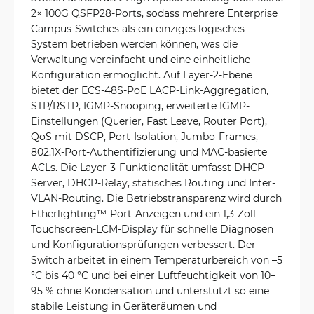
2× 100G QSFP28-Ports, sodass mehrere Enterprise
Campus-Switches als ein einziges logisches
System betrieben werden können, was die
Verwaltung vereinfacht und eine einheitliche
Konfiguration ermöglicht. Auf Layer-2-Ebene
bietet der ECS-48S-PoE LACP-Link-Aggregation,
STP/RSTP, IGMP-Snooping, erweiterte IGMP-
Einstellungen (Querier, Fast Leave, Router Port),
QoS mit DSCP, Port-Isolation, Jumbo-Frames,
802.1X-Port-Authentifizierung und MAC-basierte
ACLs. Die Layer-3-Funktionalität umfasst DHCP-
Server, DHCP-Relay, statisches Routing und Inter-
VLAN-Routing. Die Betriebstransparenz wird durch
Etherlighting™-Port-Anzeigen und ein 1,3-Zoll-
Touchscreen-LCM-Display für schnelle Diagnosen
und Konfigurationsprüfungen verbessert. Der
Switch arbeitet in einem Temperaturbereich von –5
°C bis 40 °C und bei einer Luftfeuchtigkeit von 10–
95 % ohne Kondensation und unterstützt so eine
stabile Leistung in Geräteräumen und