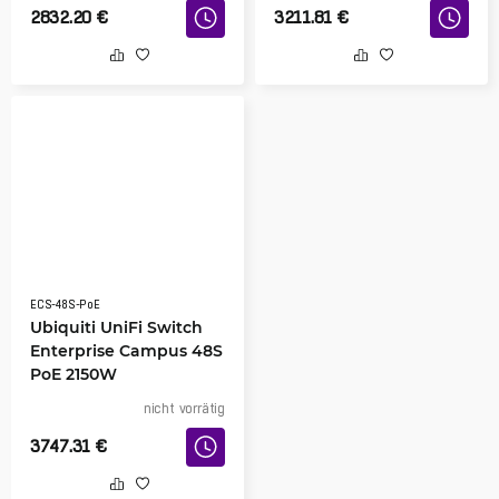
2832.20
€
3211.81
€
ECS-48S-PoE
Ubiquiti UniFi Switch
Enterprise Campus 48S
PoE 2150W
nicht vorrätig
3747.31
€