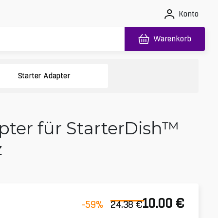
Konto
Warenkorb
Starter Adapter
ter für StarterDish™
z
10.00
€
-59
%
24.38
€