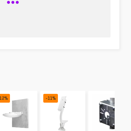
12
%
-
11
%