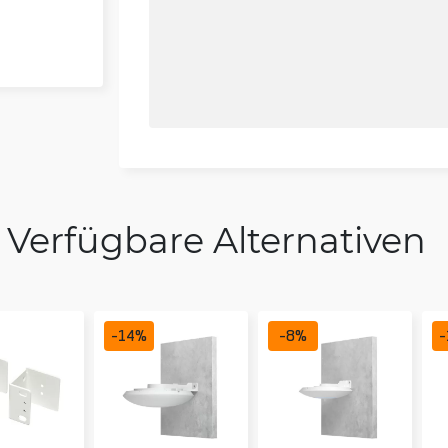
Verfügbare Alternativen
-
14
%
-
8
%
-