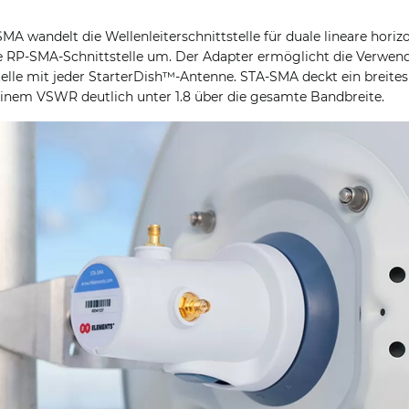
A wandelt die Wellenleiterschnittstelle für duale lineare horizo
ale RP-SMA-Schnittstelle um. Der Adapter ermöglicht die Verwe
stelle mit jeder StarterDish™-Antenne. STA-SMA deckt ein breite
einem VSWR deutlich unter 1.8 über die gesamte Bandbreite.