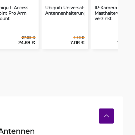
biquiti Access
Ubiquiti Universal-
IP-Kamera
oint Pro Arm
Antennenhalterung
Masthalterung,
ount
verzinkt
27.99 €
7.96 €
24.69 €
7.08 €
16.43 €
-Antennen