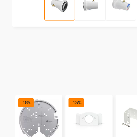
-
18
%
-
13
%