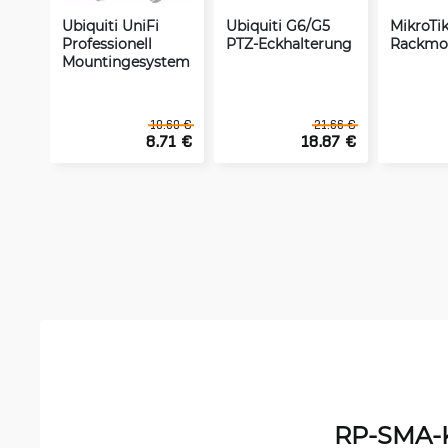
Ubiquiti UniFi
Ubiquiti G6/G5
MikroTi
Professionell
PTZ-Eckhalterung
Rackmo
Mountingesystem
10.60 €
21.66 €
8.71 €
18.87 €
RP-SMA-K