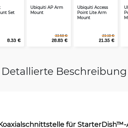
k
Ubiquiti AP Arm
Ubiquiti Access
U
unt Set
Mount
Point Lite Arm
P
Mount
M
33.58 €
23.10 €
8.33 €
28.83 €
21.35 €
Detallierte Beschreibung
oaxialschnittstelle für StarterDish™