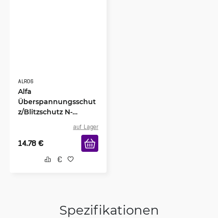
ALR06
Alfa
Überspannungsschut
z/Blitzschutz N-
Female / N-Male
auf Lager
14.78
€
Spezifikationen