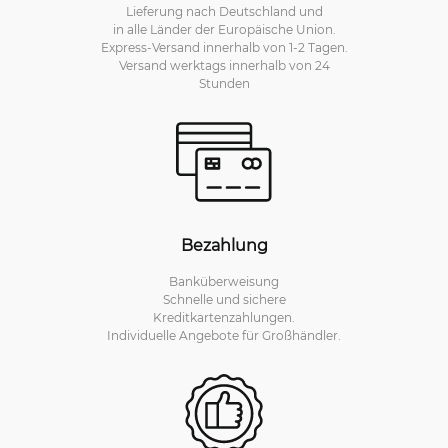
Lieferung nach Deutschland und
in alle Länder der Europäische Union.
Express-Versand innerhalb von 1-2 Tagen.
Versand werktags innerhalb von 24
Stunden
Bezahlung
Banküberweisung
Schnelle und sichere
Kreditkartenzahlungen.
Individuelle Angebote für Großhändler.