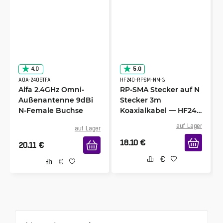
4.0
5.0
AOA-2409TFA
HF240-RPSM-NM-3
Alfa 2.4GHz Omni-
RP-SMA Stecker auf N
Außenantenne 9dBi
Stecker 3m
N-Female Buchse
Koaxialkabel — HF240
(entspricht LMR240)
auf Lager
auf Lager
18.10
€
20.11
€