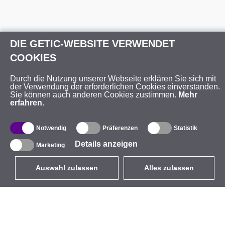
DIE GETIC-WEBSITE VERWENDET
COOKIES
DE
EUR
mit MwSt 19%
,
Deutschland
Durch die Nutzung unserer Webseite erklären Sie sich mit
der Verwendung der erforderlichen Cookies einverstanden.
Sie können auch anderen Cookies zustimmen.
Mehr
erfahren
.
Produktverzeichnis
Über uns
Notwendig
Präferenzen
Statistik
Außen-WLAN-Lösungen
Unternehmen
Integrierte Antennen
Marke
Details anzeigen
Marketing
WiFi 5
Veranstaltungen
Auswahl zulassen
Alles zulassen
Antennenpigtails
StarCoins
Befestigungen und
Kontakt
Halterungen
Geschäftsbedingungen
Lizenzen
Datenschutz
Access Points
Impressum