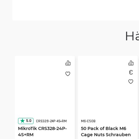
H
5.0
CRS328-24P-4S+RM
M6-C50B
MikroTik CRS328-24P-
50 Pack of Black M6
4S+RM
Cage Nuts Schrauben