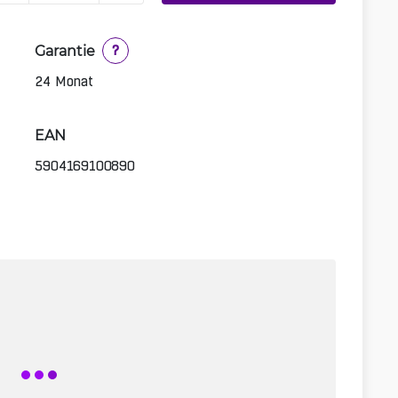
Garantie
?
24 Monat
EAN
5904169100890