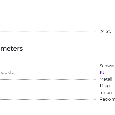
24 St.
ameters
Schwar
rodukte
1U
Metall
1.1 kg
Innen
Rack-m