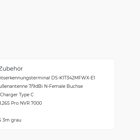
 Zubehör
chtserkennungsterminal DS-K1T342MFWX-E1
Außenantenne 7/9dBi N-Female Buchse
Charger Type C
H.265 Pro NVR 7000
6 3m grau