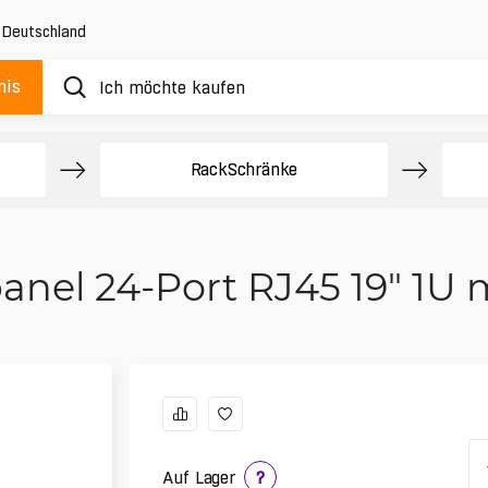
,
Deutschland
nis
e
Rack­Schränke
anel 24-Port RJ45 19" 1U 
Auf Lager
?