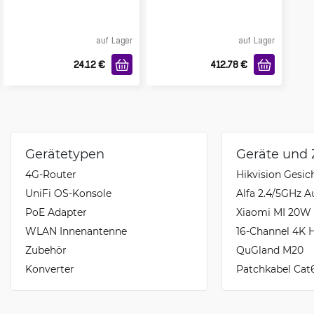
Stecker
auf Lager
auf Lager
24.12
€
412.78
€
Gerätetypen
Geräte und
4G-Router
Hikvision Gesi
UniFi OS-Konsole
Alfa 2.4/5GHz 
PoE Adapter
Xiaomi MI 20W 
WLAN Innenantenne
16-Channel 4K 
Zubehör
QuGland M20
Konverter
Patchkabel Cat