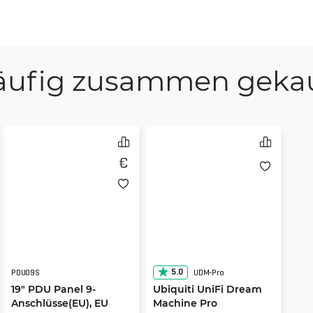
äufig zusammen gekau
5.0
PDU09S
UDM-Pro
19" PDU Panel 9-
Ubiquiti UniFi Dream
Anschlüsse(EU), EU
Machine Pro