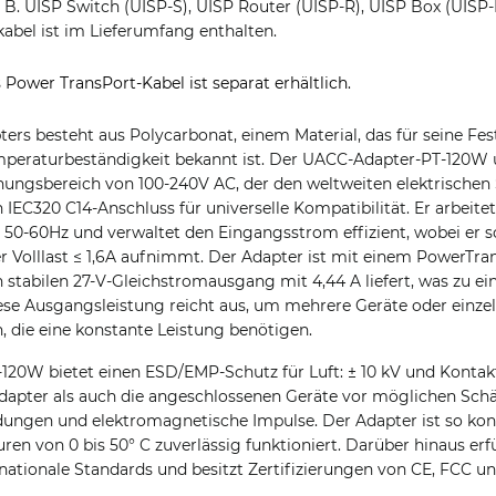
. B. UISP Switch (UISP-S), UISP Router (UISP-R), UISP Box (UIS
abel ist im Lieferumfang enthalten.
 Power TransPort-Kabel ist separat erhältlich.
rs besteht aus Polycarbonat, einem Material, das für seine Fest
mperaturbeständigkeit bekannt ist. Der UACC-Adapter-PT-120W u
ungsbereich von 100-240V AC, der den weltweiten elektrischen 
 IEC320 C14-Anschluss für universelle Kompatibilität. Er arbeitet
50-60Hz und verwaltet den Eingangsstrom effizient, wobei er s
r Volllast ≤ 1,6A aufnimmt. Der Adapter ist mit einem PowerTra
n stabilen 27-V-Gleichstromausgang mit 4,44 A liefert, was zu e
iese Ausgangsleistung reicht aus, um mehrere Geräte oder einz
, die eine konstante Leistung benötigen.
20W bietet einen ESD/EMP-Schutz für Luft: ± 10 kV und Kontakt
dapter als auch die angeschlossenen Geräte vor möglichen Sch
dungen und elektromagnetische Impulse. Der Adapter ist so konst
 von 0 bis 50° C zuverlässig funktioniert. Darüber hinaus erf
ationale Standards und besitzt Zertifizierungen von CE, FCC un