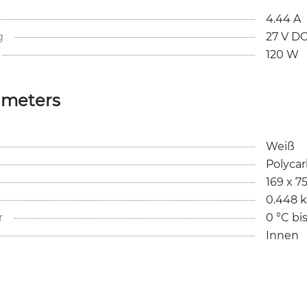
4.44 A
g
27 V D
120 W
ameters
Weiß
Polyca
169 x 7
0.448 
r
0 °C bi
Innen