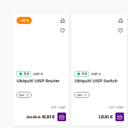
-49 %
5.0
5.0
UISP-R
UISP-S
Ubiquiti UISP Router
Ubiquiti UISP Switch
neu
neu
auf Lager
auf Lager
81.93
€
115.81
€
161.85
€