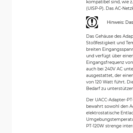
kompatibel sind, wie z
(UISP-P). Das AC-Netzk
Hinweis: Das
Das Gehäuse des Adapte
Stoßfestigkeit und Te
breiten Eingangsspann
und verfügt über einen
Eingangsfrequenz von 
auch bei 240V AC unte
ausgestattet, der eine
von 120 Watt führt. D
Bedarf zu unterstützen
Der UACC-Adapter-PT-1
bewahrt sowohl den A
elektrostatische Entla
Umgebungstemperaturen
PT-120W strenge intern