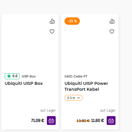
-15 %
5.0
UISP-Box
UACC-Cable-PT
Ubiquiti UISP Box
Ubiquiti UISP Power
TransPort Kabel
0.5 m
auf Lager
auf Lager
71.09
€
11.60
€
13.60
€