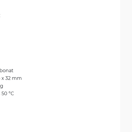
C
rbonat
5 x 32 mm
kg
s 50 °C