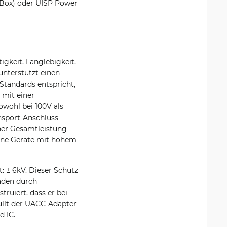
P-Box) oder UISP Power
igkeit, Langlebigkeit,
nterstützt einen
Standards entspricht,
 mit einer
owohl bei 100V als
nsport-Anschluss
iner Gesamtleistung
elne Geräte mit hohem
: ± 6kV. Dieser Schutz
äden durch
ruiert, dass er bei
üllt der UACC-Adapter-
d IC.