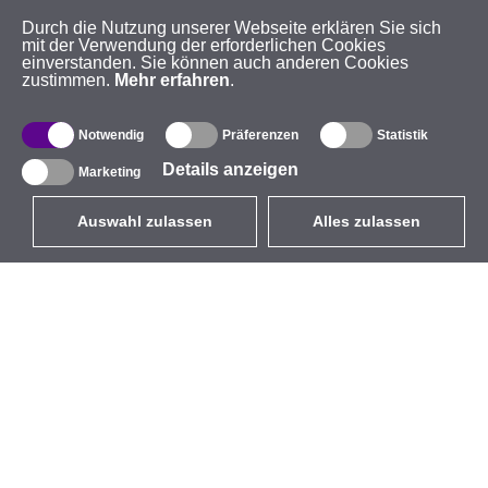
Durch die Nutzung unserer Webseite erklären Sie sich
mit der Verwendung der erforderlichen Cookies
einverstanden. Sie können auch anderen Cookies
zustimmen.
Mehr erfahren
.
Notwendig
Präferenzen
Statistik
Details anzeigen
Marketing
Auswahl zulassen
Alles zulassen
DE
EUR
mit MwSt 19%
,
Deutschland
Produktverzeichnis
Über uns
Außen-WLAN-Lösungen
Unternehmen