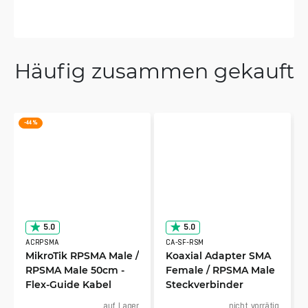
Häufig zusammen gekauft
-44 %
5.0
5.0
ACRPSMA
CA-SF-RSM
MikroTik RPSMA Male /
Koaxial Adapter SMA
RPSMA Male 50cm -
Female / RPSMA Male
Flex-Guide Kabel
Steckverbinder
auf Lager
nicht vorrätig