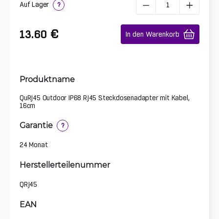
Auf Lager
?
€
13.60
In den Warenkorb
Produktname
QuRJ45 Outdoor IP68 RJ45 Steckdosenadapter mit Kabel,
16cm
Garantie
?
24 Monat
Herstellerteilenummer
QRJ45
EAN