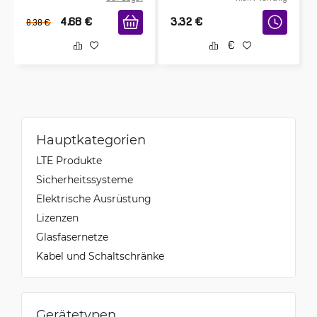
4.68
€
3.32
€
8.38
€
Hauptkategorien
LTE Produkte
Sicherheitssysteme
Elektrische Ausrüstung
Lizenzen
Glasfasernetze
Kabel und Schaltschränke
Gerätetypen