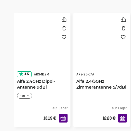
4.5
ARS-N19M
ARS-25-57A
Alfa 2.4GHz Dipol-
Alfa 2.4/5GHz
Antenne 9dBi
Zimmerantenne 5/7dBi
Magnetfuß RP-SMA
RP-SMA Male
neu
Male Steckverbinder
auf Lager
auf Lager
13.19
€
12.23
€