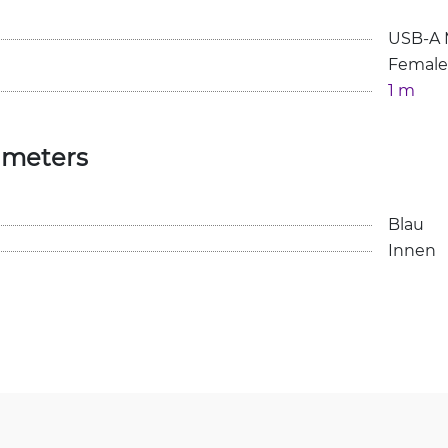
USB-A M
Female
1 m
ameters
Blau
Innen