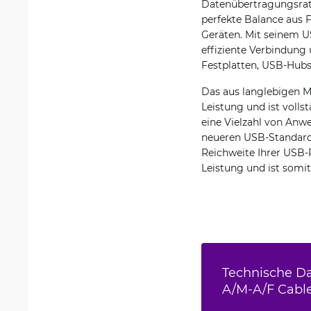
Datenübertragungsraten
perfekte Balance aus 
Geräten. Mit seinem US
effiziente Verbindung 
Festplatten, USB-Hub
Das aus langlebigen M
Leistung und ist volls
eine Vielzahl von Anw
neueren USB-Standards
Reichweite Ihrer USB-
Leistung und ist somit
Technische Da
A/M-A/F Cabl