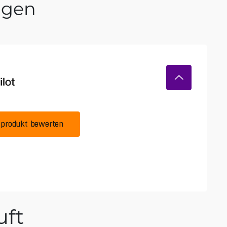
ngen
produkt bewerten
ft