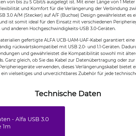
 von bis zu 5 Gbit/s ausgelegt ist. Mit einer Länge von 1 Meter 
Flexibilität und Komfort für die Verlängerung der Verbindung zw
B 3.0 A/M (Stecker) auf A/F (Buchse) Design gewährleistet es e
und ist somit ideal für den Einsatz mit verschiedenen Peripheri
s und anderen Hochgeschwindigkeits-USB 3.0-Geräten.
aterialien gefertigte ALFA UCB-UAM-UAF-Kabel garantiert eine
tändig rückwärtskompatibel mit USB 2.0- und 1.1-Geräten. Dadurc
endungen und gewährleistet die Kompatibilität sowohl mit älter
. Ganz gleich, ob Sie das Kabel zur Datenübertragung oder zur
Peripheriegeräte verwenden, dieses Verlängerungskabel bietet e
 ein vielseitiges und unverzichtbares Zubehör für jede technisch
Technische Daten
ten - Alfa USB 3.0
e 1m