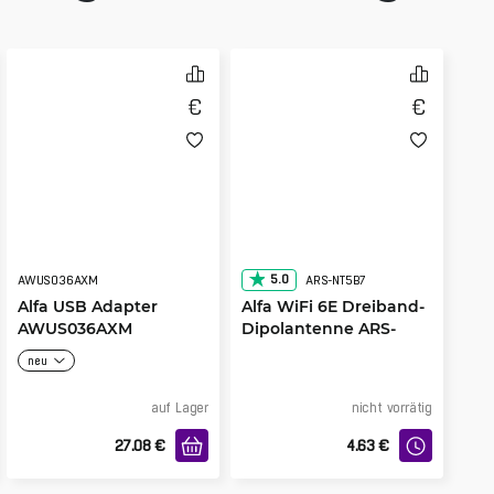
5.0
AWUS036AXM
ARS-NT5B7
Alfa USB Adapter
Alfa WiFi 6E Dreiband-
AWUS036AXM
Dipolantenne ARS-
NT5B7
neu
auf Lager
nicht vorrätig
27.08
€
4.63
€