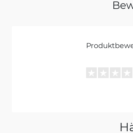
Bew
Produktbew
H