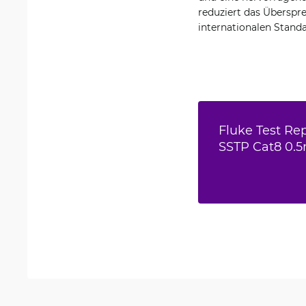
reduziert das Überspr
internationalen Standa
Fluke Test Re
SSTP Cat8 0.