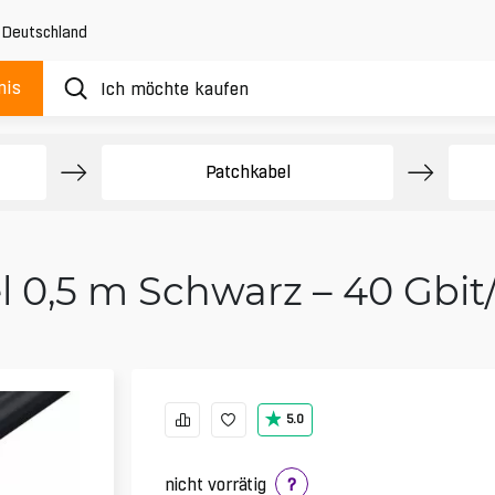
,
Deutschland
nis
e
Patchkabel
l 0,5 m Schwarz – 40 Gbit
5.0
nicht vorrätig
?