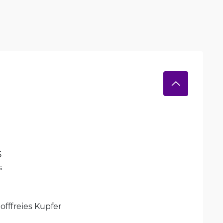
5
s
offfreies Kupfer