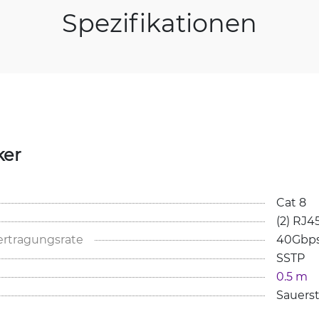
Spezifikationen
ker
Cat 8
(2) RJ4
rtragungsrate
40Gbp
SSTP
0.5 m
Sauerst