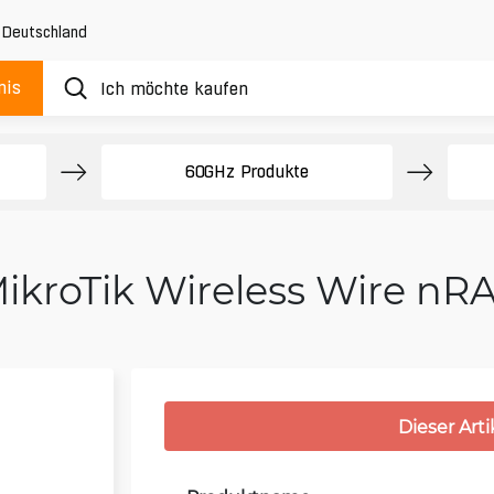
,
Deutschland
nis
60GHz Produkte
ikroTik Wireless Wire nR
Dieser Arti