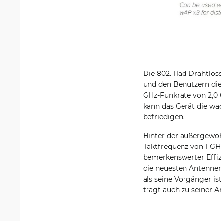
Die 802. 11ad Drahtlos
und den Benutzern die 
GHz-Funkrate von 2,0 
kann das Gerät die wa
befriedigen.
Hinter der außergewöh
Taktfrequenz von 1 GH
bemerkenswerter Effizi
die neuesten Antennen
als seine Vorgänger is
trägt auch zu seiner 