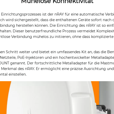
Mühelose Konnektivität
 Einrichtungsprozesses ist der nRAY für eine automatische Ver
ch wird sichergestellt, dass die enthaltenen Geräte sofort nac
rbindung herstellen können. Die Einrichtung des nRAY ist so ein
halten. Dieser benutzerfreundliche Prozess vermeidet Komplexi
htlose Verbindung mühelos zu initiieren, ohne dass kompliziert
en Schritt weiter und bietet ein umfassendes Kit an, das die Be
etzteile, PoE-Injektoren und ein hochentwickelter Metalladapter
NT genannt. Der fortschrittliche Metalladapter für die Mast
s Merkmal des nRAY. Er ermöglicht eine präzise Ausrichtung und 
ntal einstellen.