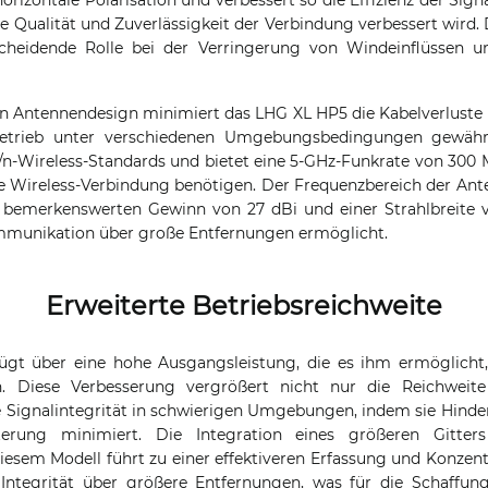
 Qualität und Zuverlässigkeit der Verbindung verbessert wird. 
scheidende Rolle bei der Verringerung von Windeinflüssen 
en Antennendesign minimiert das LHG XL HP5 die Kabelverluste 
Betrieb unter verschiedenen Umgebungsbedingungen gewährle
a/n-Wireless-Standards und bietet eine 5-GHz-Funkrate von 300 M
lle Wireless-Verbindung benötigen. Der Frequenzbereich der Ante
 bemerkenswerten Gewinn von 27 dBi und einer Strahlbreite v
ommunikation über große Entfernungen ermöglicht.
Erweiterte Betriebsreichweite
gt über eine hohe Ausgangsleistung, die es ihm ermöglicht,
n. Diese Verbesserung vergrößert nicht nur die Reichweite
e Signalintegrität in schwierigen Umgebungen, indem sie Hind
hterung minimiert. Die Integration eines größeren Gitte
esem Modell führt zu einer effektiveren Erfassung und Konzent
 Integrität über größere Entfernungen, was für die Schaffun