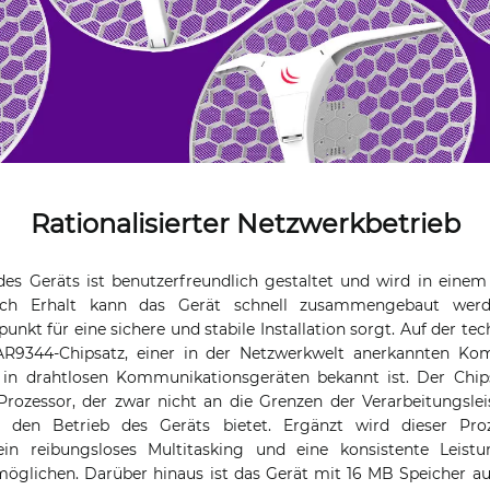
Rationalisierter Netzwerkbetrieb
es Geräts ist benutzerfreundlich gestaltet und wird in einem
ach Erhalt kann das Gerät schnell zusammengebaut werd
nkt für eine sichere und stabile Installation sorgt. Auf der tec
9344-Chipsatz, einer in der Netzwerkwelt anerkannten Kom
g in drahtlosen Kommunikationsgeräten bekannt ist. Der Chip
rozessor, der zwar nicht an die Grenzen der Verarbeitungslei
r den Betrieb des Geräts bietet. Ergänzt wird dieser P
 ein reibungsloses Multitasking und eine konsistente Leist
glichen. Darüber hinaus ist das Gerät mit 16 MB Speicher aus