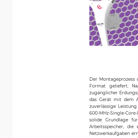
Der Montageprozess d
Format geliefert. N
zugänglicher Erdungspu
das Gerät mit dem AR
zuverlässige Leistun
600-MHz-Single-Core-P
solide Grundlage fü
Arbeitsspeicher, die
Netzwerkaufgaben ermö