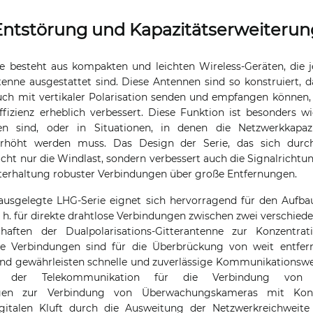
Entstörung und Kapazitätserweiterun
e besteht aus kompakten und leichten Wireless-Geräten, die j
ntenne ausgestattet sind. Diese Antennen sind so konstruiert, d
auch mit vertikaler Polarisation senden und empfangen können, 
fizienz erheblich verbessert. Diese Funktion ist besonders wi
en sind, oder in Situationen, in denen die Netzwerkkapaz
rhöht werden muss. Das Design der Serie, das sich durch 
icht nur die Windlast, sondern verbessert auch die Signalrichtu
hterhaltung robuster Verbindungen über große Entfernungen.
t ausgelegte LHG-Serie eignet sich hervorragend für den Aufb
. h. für direkte drahtlose Verbindungen zwischen zwei verschied
haften der Dualpolarisations-Gitterantenne zur Konzentrat
se Verbindungen sind für die Überbrückung von weit entfer
 und gewährleisten schnelle und zuverlässige Kommunikationsw
 der Telekommunikation für die Verbindung von N
tungen zur Verbindung von Überwachungskameras mit Kont
gitalen Kluft durch die Ausweitung der Netzwerkreichweite