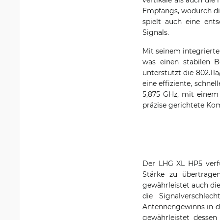
Empfangs, wodurch die
spielt auch eine ent
Signals.
Mit seinem integriert
was einen stabilen 
unterstützt die 802.11
eine effiziente, schne
5,875 GHz, mit einem
präzise gerichtete K
Der LHG XL HP5 verfü
Stärke zu übertrage
gewährleistet auch di
die Signalverschlec
Antennengewinns in di
gewährleistet dessen