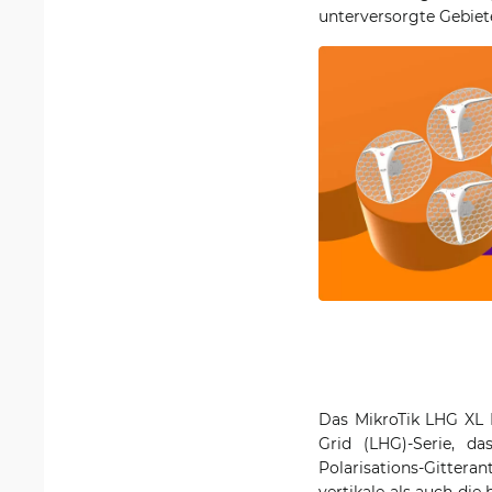
unterversorgte Gebiete
Das MikroTik LHG XL H
Grid (LHG)-Serie, da
Polarisations-Gitter
vertikale als auch die