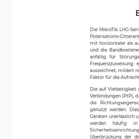
Die MikroTik LHG-Seri
Polarisations-Gittera
mit horizontaler als 
und die Bandbreitenef
anfällig für Störung
Frequenzzuweisung e
auszeichnet, mildert n
Faktor für die Aufrec
Die auf Vielseitigkei
Verbindungen (PtP), d
die Richtungseigensc
genutzt werden. Die
Geräten unerlässlich
werden häufig in
Sicherheitseinrich
Überbrückung der di