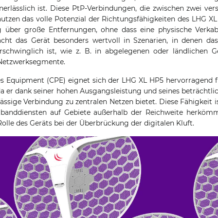
erlässlich ist. Diese PtP-Verbindungen, die zwischen zwei ve
nutzen das volle Potenzial der Richtungsfähigkeiten des LHG 
 über große Entfernungen, ohne dass eine physische Verkabel
cht das Gerät besonders wertvoll in Szenarien, in denen da
rschwinglich ist, wie z. B. in abgelegenen oder ländlichen G
 Netzwerksegmente.
s Equipment (CPE) eignet sich der LHG XL HP5 hervorragend
a er dank seiner hohen Ausgangsleistung und seines beträcht
lässige Verbindung zu zentralen Netzen bietet. Diese Fähigkeit i
banddiensten auf Gebiete außerhalb der Reichweite herkömml
Rolle des Geräts bei der Überbrückung der digitalen Kluft.