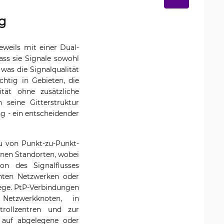
g
eweils mit einer Dual-
ass sie Signale sowohl
was die Signalqualität
chtig in Gebieten, die
ität ohne zusätzliche
seine Gitterstruktur
ng - ein entscheidender
au von Punkt-zu-Punkt-
enen Standorten, wobei
ion des Signalflusses
nten Netzwerken oder
ege. PtP-Verbindungen
etzwerkknoten, in
rollzentren und zur
 auf abgelegene oder