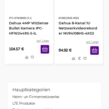
IPC-HFW2449S-S-IL
NVR4108HS-4KS3
Dahua 4MP WizSense
Dahua 8-Kanal 1U
Bullet Kamera IPC-
Netzwerkvideorekord
HFW2449S-S-IL
er NVR4108HS-4KS3
auf Lager
auf Lager
104.57
€
84.92
€
Hauptkategorien
Heim- un Firmennetzwerke
LTE Produkte