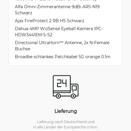
Alfa Omni-Zimmerantenne 9dBi ARS-N19
Schwarz
Ajax FireProtect 2 RB HS Schwarz
Dahua 4MP WizSense Eyeball Kamera IPC-
HDW3441EM-S-S2
Directional UltraHorn™ Antenne, 2x N-Female
Buchse
Broadbe schlankes Patchkabel 5G orange 0.1m
Lieferung
Lieferung nach Deutschland und
in alle Länder der Europäische Union.