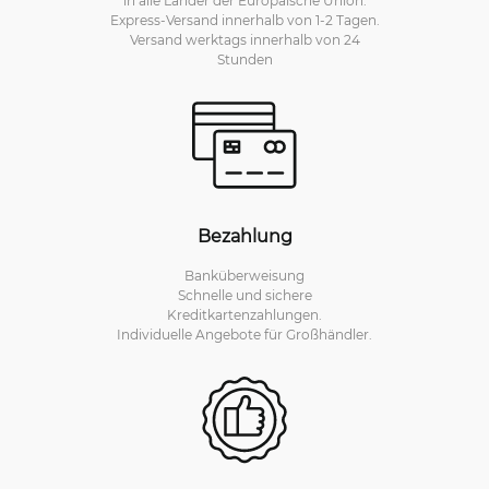
in alle Länder der Europäische Union.
Express-Versand innerhalb von 1-2 Tagen.
Versand werktags innerhalb von 24
Stunden
Bezahlung
Banküberweisung
Schnelle und sichere
Kreditkartenzahlungen.
Individuelle Angebote für Großhändler.