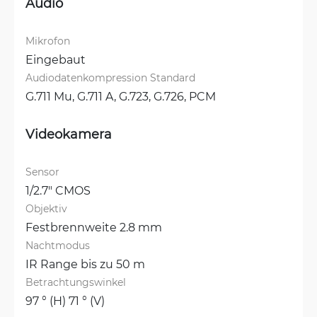
Audio
Mikrofon
Eingebaut
Audiodatenkompression Standard
G.711 Mu, 
G.711 A, 
G.723, 
G.726, 
PCM
Videokamera
Sensor
1/2.7" CMOS
Objektiv
Festbrennweite 2.8 mm
Nachtmodus
IR Range bis zu 50 m
Betrachtungswinkel
97 ° (H) 71 ° (V)