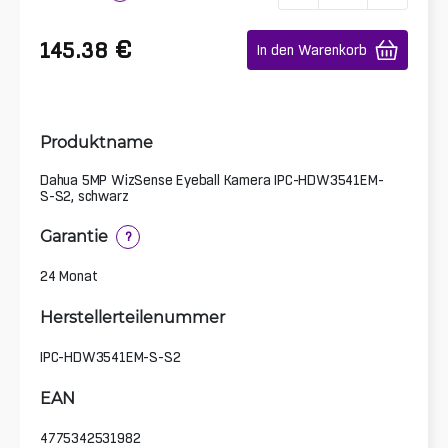
€
145.38
In den Warenkorb
Produktname
Dahua 5MP WizSense Eyeball Kamera IPC-HDW3541EM-
S-S2, schwarz
Garantie
?
24 Monat
Herstellerteilenummer
IPC-HDW3541EM-S-S2
EAN
4775342531982