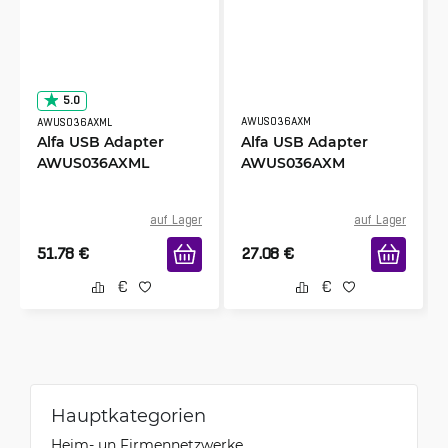
5.0
AWUS036AXM
AWUS036AXML
Alfa USB Adapter
Alfa USB Adapter
AWUS036AXML
AWUS036AXM
auf Lager
auf Lager
51.78
€
27.08
€
Hauptkategorien
Heim- un Firmennetzwerke