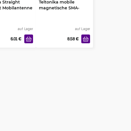
a Straight
Teltonika mobile
 Mobilantenne
magnetische SMA-
Antenne
auf Lager
auf Lager
6.01
€
8.58
€