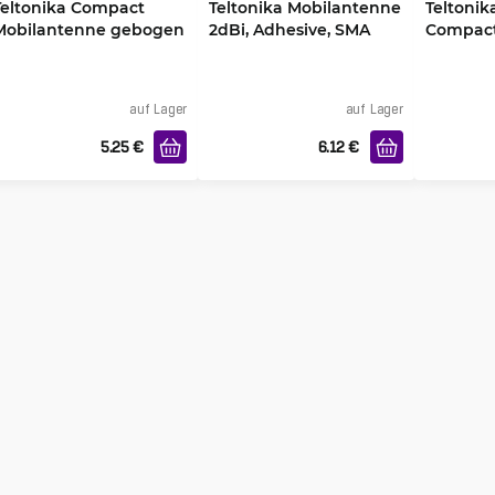
Teltonika Compact
Teltonika Mobilantenne
Teltonik
Mobilantenne gebogen
2dBi, Adhesive, SMA
Compact
5dBi
Male Steckverbinder
5dBi
auf Lager
auf Lager
5.25
€
6.12
€