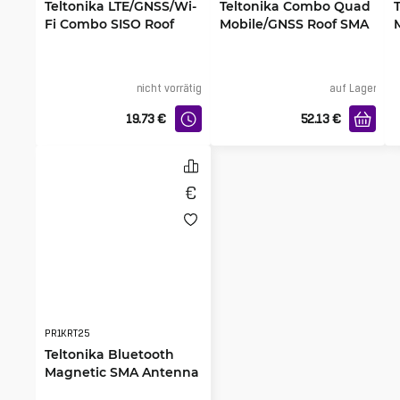
Teltonika LTE/GNSS/Wi-
Teltonika Combo Quad
Fi Combo SISO Roof
Mobile/GNSS Roof SMA
Antenne 3m
Antenna, 3m
nicht vorrätig
auf Lager
19.73
€
52.13
€
PR1KRT25
Teltonika Bluetooth
Magnetic SMA Antenna
2.5dBi