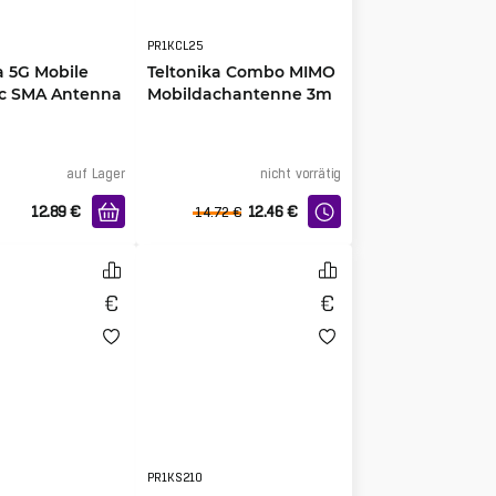
PR1KCL25
a 5G Mobile
Teltonika Combo MIMO
c SMA Antenna
Mobildachantenne 3m
auf Lager
nicht vorrätig
12.89
€
12.46
€
14.72
€
PR1KS210