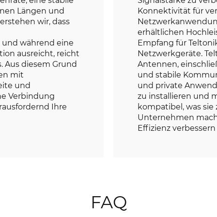
denen Längen und
Konnektivität für ve
erstehen wir, dass
Netzwerkanwendunge
erhältlichen Hochl
, und während eine
Empfang für Telton
on ausreicht, reicht
Netzwerkgeräte. Tel
us. Aus diesem Grund
Antennen, einschließ
en mit
und stabile Kommuni
eite und
und private Anwendu
ine Verbindung
zu installieren und
rausfordernd Ihre
kompatibel, was sie 
Unternehmen macht
Effizienz verbessern
FAQ