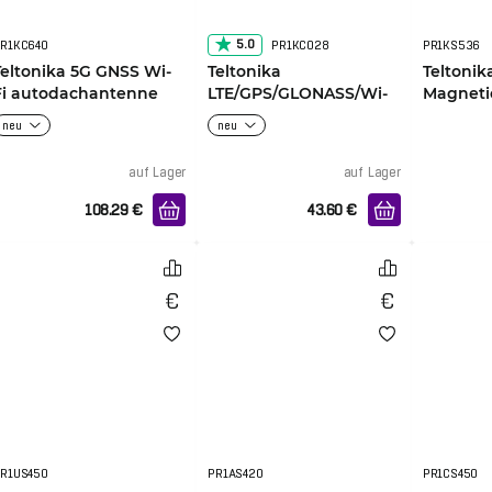
5.0
R1KC640
PR1KCO28
PR1KS536
Teltonika 5G GNSS Wi-
Teltonika
Teltonik
Fi autodachantenne
LTE/GPS/GLONASS/Wi-
Magneti
Fi Combo Antenne 3m
neu
neu
auf Lager
auf Lager
108.29
€
43.60
€
R1US450
PR1AS420
PR1CS450