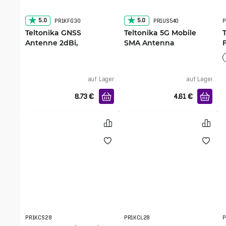
5.0
5.0
PR1KFG30
PR1US540
P
Teltonika GNSS
Teltonika 5G Mobile
Antenne 2dBi,
SMA Antenna
selbstklebend, Fakra C
Female
Steckverbindung
auf Lager
auf Lager
8.73
€
4.61
€
PR1KCS28
PR1KCL28
P