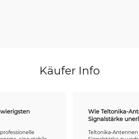
Käufer Info
hwierigsten
Wie Teltonika-Ant
Signalstärke unerl
 professionelle
Teltonika-Antennen
rate, eine stabile
Signalstärke zu verb