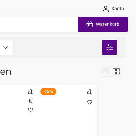
Konto
Warenkorb
nen
-15 %