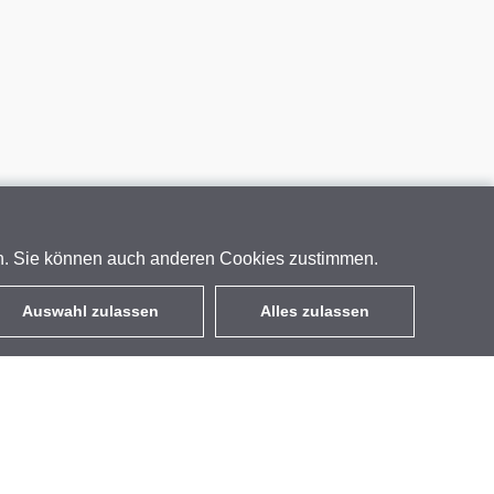
en. Sie können auch anderen Cookies zustimmen.
Auswahl zulassen
Alles zulassen
DE
EUR
mit MwSt 19%
,
Deutschland