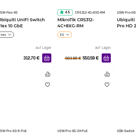
4.5
SW-Flex-XG
CRS312-4C+8XG-RM
USW-Pro-HD
Ubiquiti UniFi Switch
MikroTik CRS312-
Ubiquiti
Flex 10 GbE
4C+8XG-RM
Pro HD 
neu
EU
auf Lager
auf Lager
312.70
€
550.59
€
583.89
€
SW-Pro-XG-8-PoE
USW-Pro-XG-24-PoE
UDB-Switch