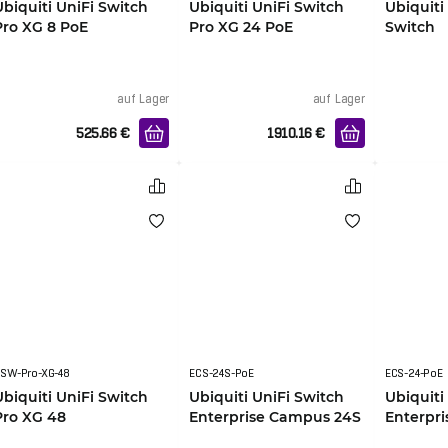
Ubiquiti UniFi Switch
Ubiquiti UniFi Switch
Ubiquiti
Pro XG 8 PoE
Pro XG 24 PoE
Switch
auf Lager
auf Lager
525.66
€
1910.16
€
SW-Pro-XG-48
ECS-24S-PoE
ECS-24-PoE
Ubiquiti UniFi Switch
Ubiquiti UniFi Switch
Ubiquiti
Pro XG 48
Enterprise Campus 24S
Enterpr
PoE 1050W
PoE 105