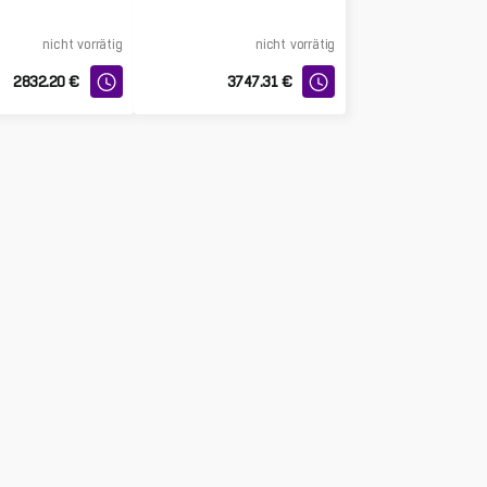
nicht vorrätig
nicht vorrätig
2832.20
€
3747.31
€