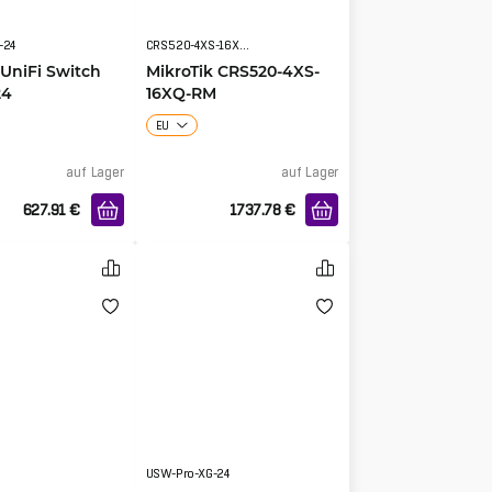
-24
CRS520-4XS-16XQ-RM
 UniFi Switch
MikroTik CRS520-4XS-
24
16XQ-RM
EU
auf Lager
auf Lager
627.91
€
1737.78
€
USW-Pro-XG-24