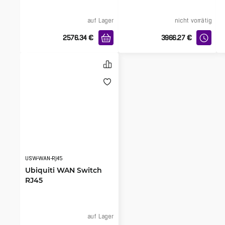
auf Lager
nicht vorrätig
2576.34
€
3966.27
€
USW-WAN-RJ45
Ubiquiti WAN Switch
RJ45
auf Lager