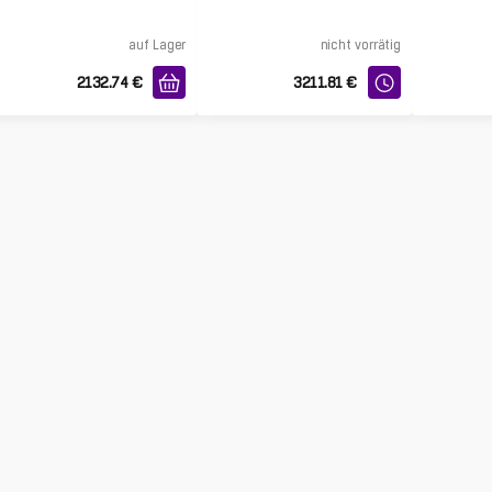
auf Lager
nicht vorrätig
2132.74
€
3211.81
€