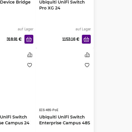
 Device Bridge
Ubiquiti UniFi Switch
Pro XG 24
auf Lager
auf Lager
318.91
€
1153.16
€
ECS-48S-PoE
 UniFi Switch
Ubiquiti UniFi Switch
ise Campus 24
Enterprise Campus 48S
0W
PoE 2150W