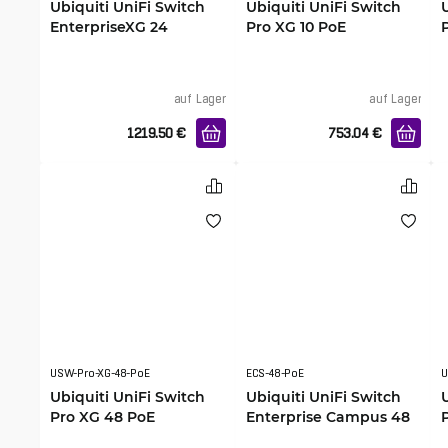
Ubiquiti UniFi Switch
Ubiquiti UniFi Switch
EnterpriseXG 24
Pro XG 10 PoE
auf Lager
auf Lager
1219.50
€
753.04
€
USW-Pro-XG-48-PoE
ECS-48-PoE
U
Ubiquiti UniFi Switch
Ubiquiti UniFi Switch
Pro XG 48 PoE
Enterprise Campus 48
PoE 2150W