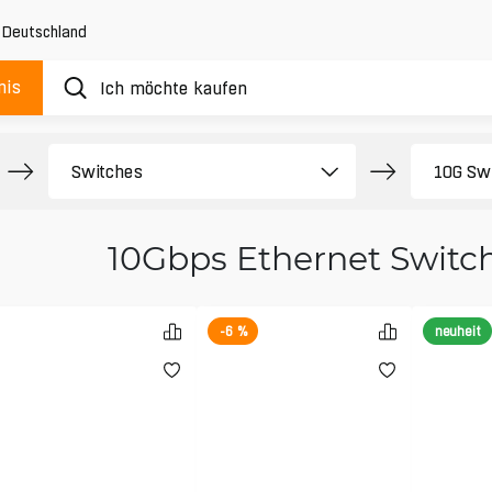
,
Deutschland
nis
10Gbps Ethernet Switc
-6 %
neuheit