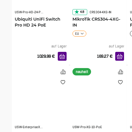
4.8
USW-Pro-HD-24-PoE
CRS304-4XG-IN
U
Ubiquiti UniFi Switch
MikroTik CRS304-4XG-
Pro HD 24 PoE
IN
EU
auf Lager
auf Lager
1029.99
€
169.27
€
neuheit
USW-EnterpriseXG-24
USW-Pro-XG-10-PoE
U