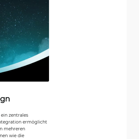
ign
ein zentrales
ntegration ermöglicht
an mehreren
onen wie die