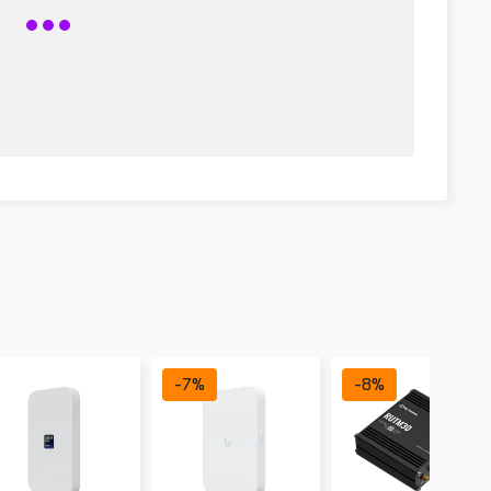
-
7
%
-
8
%