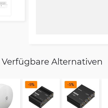
Verfügbare Alternativen
-
9
%
-
5
%