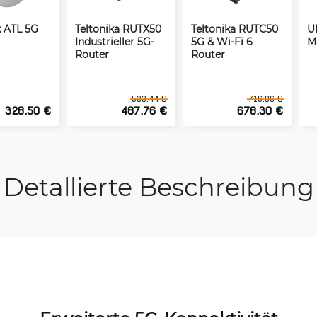
k ATL 5G
Teltonika RUTX50
Teltonika RUTC50
U
Industrieller 5G-
5G & Wi-Fi 6
M
Router
Router
533.44 €
716.06 €
328.50 €
487.76 €
678.30 €
Detallierte Beschreibung