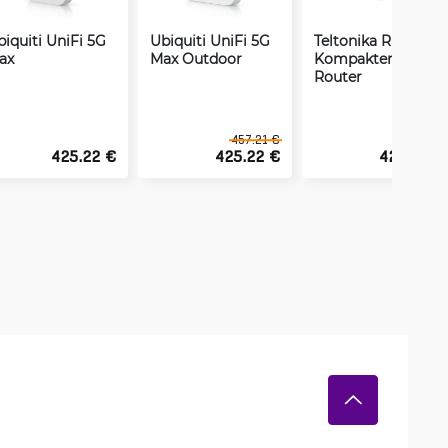
biquiti UniFi 5G
Ubiquiti UniFi 5G
Teltonika RUTM30
ax
Max Outdoor
Kompakter 5G-
Router
457.21 €
465.71 €
425.22 €
425.22 €
428.09 €