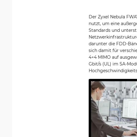
Der Zyxel Nebula FWA7
nutzt, um eine außerge
Standards und unterst
Netzwerkinfrastruktur
darunter die FDD-Bände
sich damit für versch
4×4 MIMO auf ausgewäh
Gbit/s (UL) im SA-Modu
Hochgeschwindigkeits