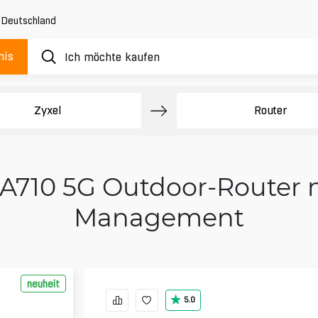
,
Deutschland
nis
Zyxel
Router
A710 5G Outdoor-Router 
Management
neuheit
5.0