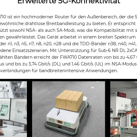
Erweiterte 5G-Konnektivität
10 ist ein hochmoderner Router für den Außenbereich, der die
wöhnliche drahtlose Breitbandleistung zu bieten. Er entspricht
ützt sowohl NSA- als auch SA-Modi, was die Kompatibilität mit 
en gewährleistet. Das Gerät arbeitet in einem breiten Spektrum
r n1, n3, n5, n7, n8, n20, n28 und die TDD-Bänder n38, n40, n41,
iedene Einsatzszenarien. Mit Unterstützung für Sub-6 NR DL 2
lten Bändern erreicht der FWA710 Datenraten von bis zu 4,67 G
s und bis zu 3,74 Gbit/s (DL) und 1,46 Gbit/s (UL) im NSA-Modus
verbindungen für bandbreitenintensive Anwendungen.