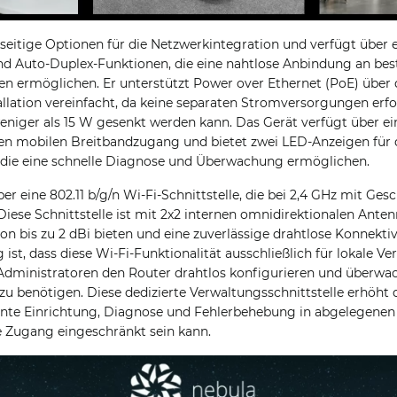
seitige Optionen für die Netzwerkintegration und verfügt über 
nd Auto-Duplex-Funktionen, die eine nahtlose Anbindung an be
en ermöglichen. Er unterstützt Power over Ethernet (PoE) über d
allation vereinfacht, da keine separaten Stromversorgungen erfo
niger als 15 W gesenkt werden kann. Das Gerät verfügt über ei
den mobilen Breitbandzugang und bietet zwei LED-Anzeigen für 
 die eine schnelle Diagnose und Überwachung ermöglichen.
r eine 802.11 b/g/n Wi-Fi-Schnittstelle, die bei 2,4 GHz mit Ges
Diese Schnittstelle ist mit 2x2 internen omnidirektionalen Anten
on bis zu 2 dBi bieten und eine zuverlässige drahtlose Konnekti
 ist, dass diese Wi-Fi-Funktionalität ausschließlich für lokale 
 Administratoren den Router drahtlos konfigurieren und überw
u benötigen. Diese dedizierte Verwaltungsschnittstelle erhöht di
iente Einrichtung, Diagnose und Fehlerbehebung in abgelegenen
e Zugang eingeschränkt sein kann.