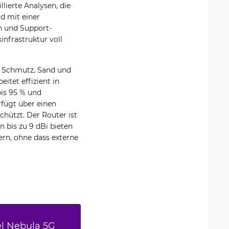
ierte Analysen, die
d mit einer
n und Support-
infrastruktur voll
b, Schmutz, Sand und
itet effizient in
bis 95 % und
rfügt über einen
hützt. Der Router ist
 bis zu 9 dBi bieten
rn, ohne dass externe
el Nebula 5G