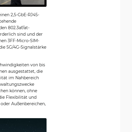
einen 2,5-GbE-RJ45-
stehende
en 802.3af/at-
rderlich sind und der
nen 3FF-Micro-SIM-
die 5G/4G-Signalstärke
chwindigkeiten von bis
nen ausgestattet, die
vität im Nahbereich
Verwaltungszwecke
achen können, ohne
e Flexibilität und
 oder Außenbereichen,