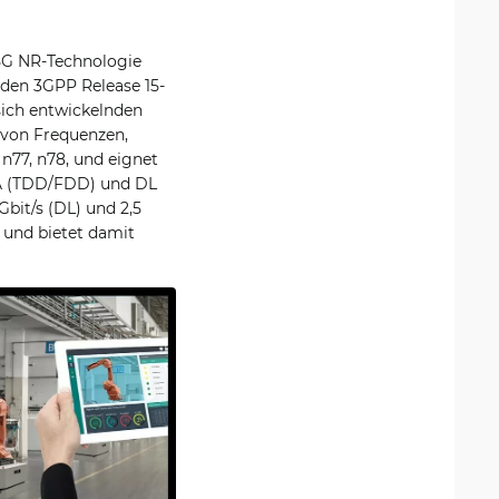
 5G NR-Technologie
 den 3GPP Release 15-
sich entwickelnden
 von Frequenzen,
 n77, n78, und eignet
xCA (TDD/FDD) und DL
bit/s (DL) und 2,5
 und bietet damit