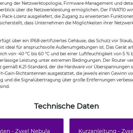
ierung der Netzwerktopologie, Firmware-Management und detaill
rblick über die Netzwerkleistung ermöglichen. Der FWA710 wir
o Pack-Lizenz ausgeliefert, die Zugang zu erweiterten Funktione
icherstellt, dass Unternehmen die Möglichkeiten ihrer Netzwerk
fügt über ein IP68-zertifiziertes Gehäuse, das Schutz vor Stau
t ideal für anspruchsvolle Außenumgebungen ist. Das Gerät arbe
h von -40 °C bis 60 °C und bei einer Luftfeuchtigkeit von 5 % 
verlässige Leistung unter extremen Bedingungen. Der Router ve
tz gemäß K.21-Standard, der die Hardware vor Überspannungen sc
h-Gain-Richtantennen ausgestattet, die jeweils einen Gewinn von
 und die Signalübertragung über große Entfernungen verbesse
sind.
Technische Daten
ten - Zyxel Nebula
Kurzanleitung - Zyx