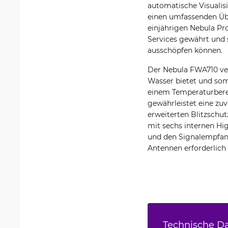
automatische Visualis
einen umfassenden Übe
einjährigen Nebula Pr
Services gewährt und s
ausschöpfen können.
Der Nebula FWA710 ver
Wasser bietet und somi
einem Temperaturbereic
gewährleistet eine zu
erweiterten Blitzschu
mit sechs internen Hig
und den Signalempfang
Antennen erforderlich 
Technische Da