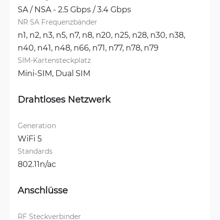
SA / NSA - 2.5 Gbps / 3.4 Gbps
NR SA Frequenzbänder
n1, 
n2, 
n3, 
n5, 
n7, 
n8, 
n20, 
n25, 
n28, 
n30, 
n38, 
n40, 
n41, 
n48, 
n66, 
n71, 
n77, 
n78, 
n79
SIM-Kartensteckplatz
Mini-SIM, 
Dual SIM
Drahtloses Netzwerk
Generation
WiFi 5
Standards
802.11n/ac
Anschlüsse
RF Steckverbinder