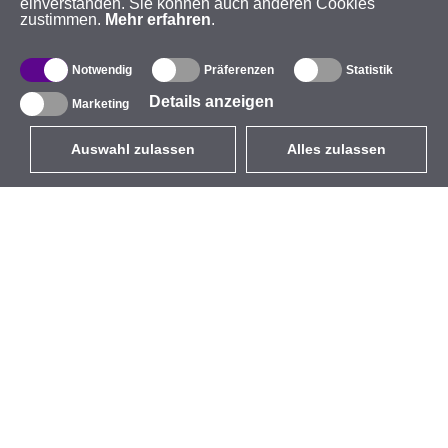
einverstanden. Sie können auch anderen Cookies
zustimmen.
Mehr erfahren
.
Notwendig
Präferenzen
Statistik
Details anzeigen
Marketing
Auswahl zulassen
Alles zulassen
DE
EUR
mit MwSt 19%
,
Deutschland
Produktverzeichnis
Über uns
Außen-WLAN-Lösungen
Unternehmen
Integrierte Antennen
Marke
WiFi 5
Veranstaltungen