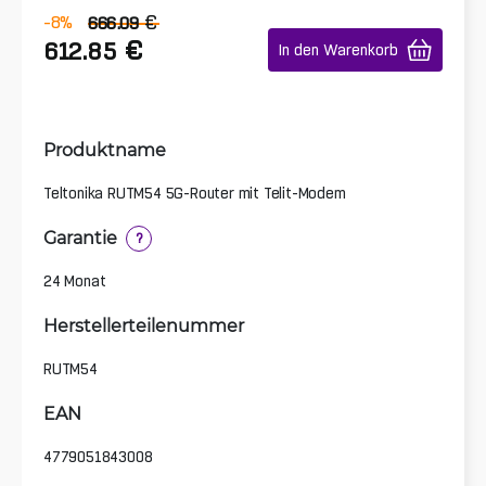
€
-8
%
666.09
€
612.85
In den Warenkorb
Produktname
Teltonika RUTM54 5G-Router mit Telit-Modem
Garantie
?
24 Monat
Herstellerteilenummer
RUTM54
EAN
4779051843008