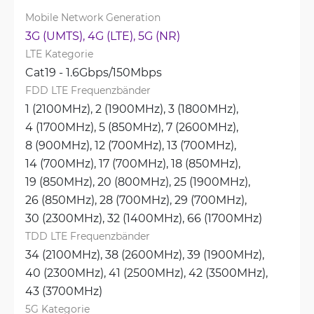
Mobile Network Generation
3G (UMTS), 
4G (LTE), 
5G (NR)
LTE Kategorie
Cat19 - 1.6Gbps/150Mbps
FDD LTE Frequenzbänder
1 (2100MHz), 
2 (1900MHz), 
3 (1800MHz), 
4 (1700MHz), 
5 (850MHz), 
7 (2600MHz), 
8 (900MHz), 
12 (700MHz), 
13 (700MHz), 
14 (700MHz), 
17 (700MHz), 
18 (850MHz), 
19 (850MHz), 
20 (800MHz), 
25 (1900MHz), 
26 (850MHz), 
28 (700MHz), 
29 (700MHz), 
30 (2300MHz), 
32 (1400MHz), 
66 (1700MHz)
TDD LTE Frequenzbänder
34 (2100MHz), 
38 (2600MHz), 
39 (1900MHz), 
40 (2300MHz), 
41 (2500MHz), 
42 (3500MHz), 
43 (3700MHz)
5G Kategorie