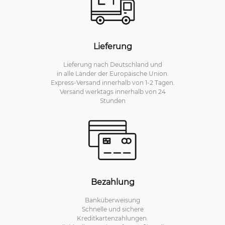
Lieferung
Lieferung nach Deutschland und
in alle Länder der Europäische Union.
Express-Versand innerhalb von 1-2 Tagen.
Versand werktags innerhalb von 24
Stunden
Bezahlung
Banküberweisung
Schnelle und sichere
Kreditkartenzahlungen.