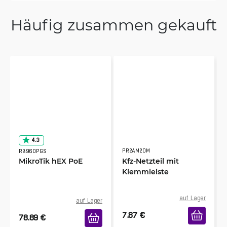
Häufig zusammen gekauft
4.3
PR2AM20M
RB960PGS
MikroTik hEX PoE
Kfz-Netzteil mit
Klemmleiste
auf Lager
auf Lager
7.87
€
78.89
€