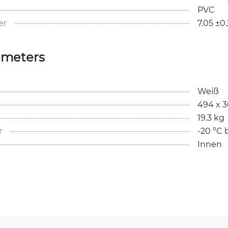
PVC
er
7.05 ±
ameters
Weiß
494 x 
19.3 kg
r
-20 °C 
Innen