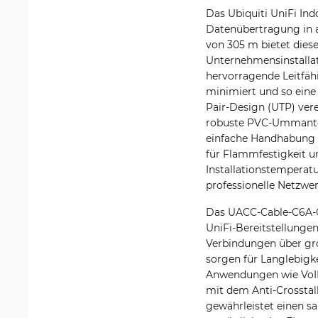
Das Ubiquiti UniFi In
Datenübertragung in 
von 305 m bietet dies
Unternehmensinstallat
hervorragende Leitfähi
minimiert und so eine
Pair-Design (UTP) vere
robuste PVC-Ummantelu
einfache Handhabung u
für Flammfestigkeit unt
Installationstemperat
professionelle Netzwe
Das UACC-Cable-C6A-CM
UniFi-Bereitstellungen
Verbindungen über gro
sorgen für Langlebigke
Anwendungen wie VoIP
mit dem Anti-Crosstal
gewährleistet einen 