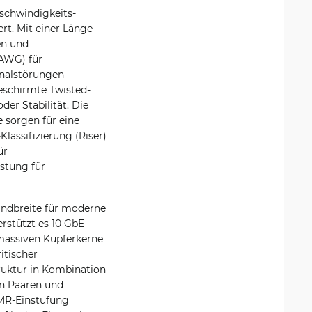
schwindigkeits-
t. Mit einer Länge
en und
 AWG) für
gnalstörungen
geschirmte Twisted-
der Stabilität. Die
 sorgen für eine
assifizierung (Riser)
ür
istung für
andbreite für moderne
erstützt es 10 GbE-
 massiven Kupferkerne
itischer
uktur in Kombination
en Paaren und
MR-Einstufung