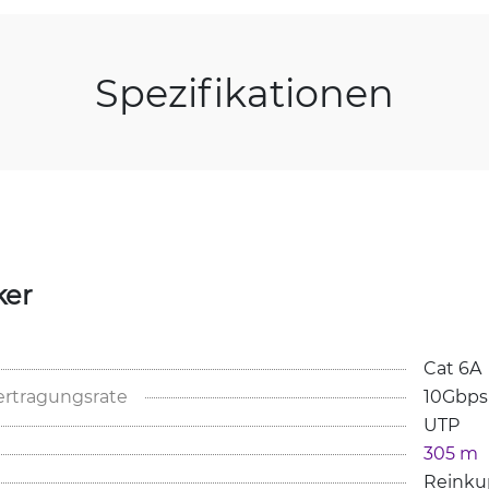
Spezifikationen
ker
Cat 6A
rtragungsrate
10Gbps
UTP
305 m
Reinku