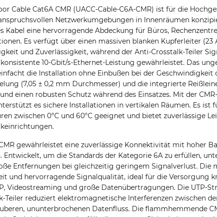
door Cable Cat6A CMR (UACC-Cable-C6A-CMR) ist für die Hochge
anspruchsvollen Netzwerkumgebungen in Innenräumen konzipier
es Kabel eine hervorragende Abdeckung für Büros, Rechenzentr
ionen. Es verfügt über einen massiven blanken Kupferleiter (23
gkeit und Zuverlässigkeit, während der Anti-Crosstalk-Teiler Si
 konsistente 10-Gbit/s-Ethernet-Leistung gewährleistet. Das un
infacht die Installation ohne Einbußen bei der Geschwindigkeit o
ng (7,05 ± 0,2 mm Durchmesser) und die integrierte Reißleine
nd einen robusten Schutz während des Einsatzes. Mit der CMR-Kl
erstützt es sichere Installationen in vertikalen Räumen. Es ist f
uren zwischen 0°C und 60°C geeignet und bietet zuverlässige Le
rkeinrichtungen.
R gewährleistet eine zuverlässige Konnektivität mit hoher B
. Entwickelt, um die Standards der Kategorie 6A zu erfüllen, unt
ße Entfernungen bei gleichzeitig geringem Signalverlust. Die
it und hervorragende Signalqualität, ideal für die Versorgung kr
, Videostreaming und große Datenübertragungen. Die UTP-Str
k-Teiler reduziert elektromagnetische Interferenzen zwischen d
sauberen, ununterbrochenen Datenfluss. Die flammhemmende C