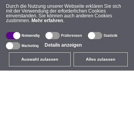
Durch die Nutzung unserer Webseite erklären Sie sich
mit der Verwendung der erforderlichen Cookies
einverstanden. Sie können auch anderen Cookies
zustimmen.
Mehr erfahren
.
Notwendig
Präferenzen
Statistik
Details anzeigen
Marketing
Auswahl zulassen
Alles zulassen
DE
EUR
mit MwSt 19%
,
Deutschland
Produktverzeichnis
Über uns
Außen-WLAN-Lösungen
Unternehmen