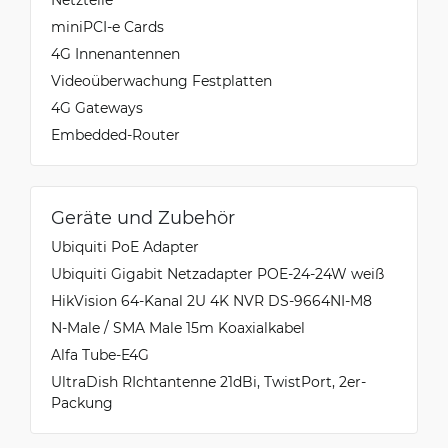
miniPCI-e Cards
4G Innenantennen
Videoüberwachung Festplatten
4G Gateways
Embedded-Router
Geräte und Zubehör
Ubiquiti PoE Adapter
Ubiquiti Gigabit Netzadapter POE-24-24W weiß
HikVision 64-Kanal 2U 4K NVR DS-9664NI-M8
N-Male / SMA Male 15m Koaxialkabel
Alfa Tube-E4G
UltraDish RIchtantenne 21dBi, TwistPort, 2er-
Packung