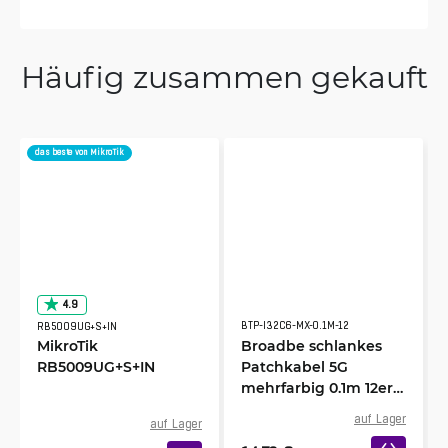
Häufig zusammen gekauft
das beste von MikroTik
4.9
BTP-I32C6-MX-0.1M-12
RB5009UG+S+IN
MikroTik
Broadbe schlankes
RB5009UG+S+IN
Patchkabel 5G
mehrfarbig 0.1m 12er-
Pack
auf Lager
auf Lager