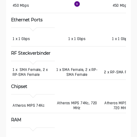
450 Mbps
450 Mbps
Ethernet Ports
1 x 1 Gbps
1 x 1 Gbps
1 x 1 Gbps
RF Steckverbinder
1 x  SMA Female, 2 x 
1 x SMA Female, 2 x RP-
2 x RP-SMA Femal
RP-SMA Female
SMA Female
Chipset
Atheros MIPS 74Kc, 720
Atheros MIPS 74Kc
Atheros MIPS 74Kc
MHz
720 MHz
RAM