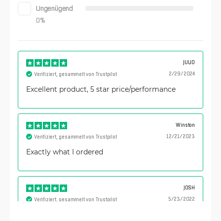
Ungenügend
0
%
JULIO
2/29/2024
Verifiziert, gesammelt von Trustpilot
Excellent product, 5 star price/performance
Winston
12/21/2023
Verifiziert, gesammelt von Trustpilot
Exactly what I ordered
JOSH
5/23/2022
Verifiziert, gesammelt von Trustpilot
Great product!