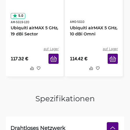
5.0
AMO-5G10
AM-5G19-120
Ubiquiti airMAX 5 GHz,
Ubiquiti airMAX 5 GHz,
19 dBi Sector
10 dBi Omni
auf Lager
auf Lager
117.32
€
114.42
€
Spezifikationen
Drahtloses Netzwerk