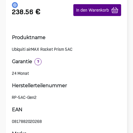
€
In den Warenkorb
238.56
Produktname
Ubiquiti airMAX Rocket Prism 5AC
Garantie
?
24 Monat
Herstellerteilenummer
RP-5AC-Gen2
EAN
0817882020268