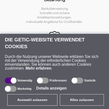
Banküberweisung
Schnelle und sichere
Kreditkartenzahlungen.
Individuelle Angebote für Großhändler.
DIE GETIC-WEBSITE VERWENDET
COOKIES
Durch die Nutzung unserer Webseite erklären Sie sich
mit der Verwendung der erforderlichen Cookies
Rückgabe und Umtausch
einverstanden. Sie können auch anderen Cookies
zustimmen.
Mehr erfahren
.
30 Tage Rückgaberecht
nach Erhalt der Ware.
Online RMA-Status.
Notwendig
Präferenzen
Statistik
Garantieverlängerung verfügbar.
Details anzeigen
Marketing
Auswahl zulassen
Alles zulassen