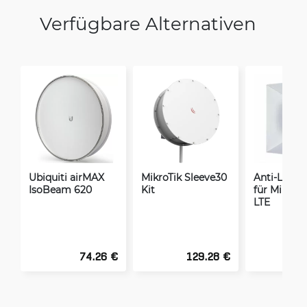
Verfügbare Alternativen
Ubiquiti airMAX
MikroTik Sleeve30
Anti-Lärms
IsoBeam 620
Kit
für MikroTi
LTE
74.26 €
129.28 €