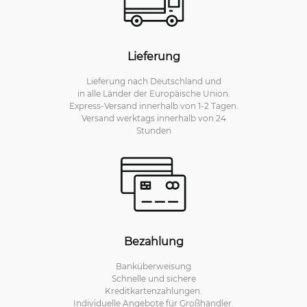
Lieferung
Lieferung nach Deutschland und
in alle Länder der Europäische Union.
Express-Versand innerhalb von 1-2 Tagen.
Versand werktags innerhalb von 24
Stunden
Bezahlung
Banküberweisung
Schnelle und sichere
Kreditkartenzahlungen.
Individuelle Angebote für Großhändler.