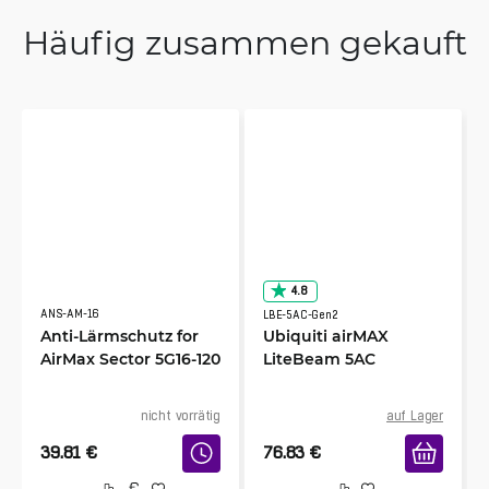
Häufig zusammen gekauft
4.8
ANS-AM-16
LBE-5AC-Gen2
Anti-Lärmschutz for
Ubiquiti airMAX
AirMax Sector 5G16-120
LiteBeam 5AC
nicht vorrätig
auf Lager
39.81
€
76.83
€