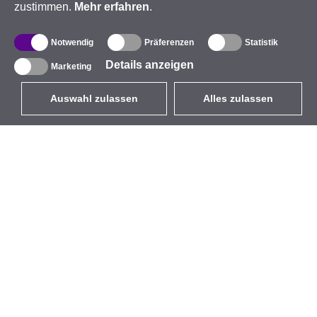
zustimmen.
Mehr erfahren
.
Notwendig
Präferenzen
Statistik
Details anzeigen
Marketing
Auswahl zulassen
Alles zulassen
DE
EUR
mit MwSt 19%
,
Deutschland
Produktverzeichnis
Über uns
Außen-WLAN-Lösungen
Unternehmen
Integrierte Antennen
Marke
WiFi 5
Veranstaltungen
Antennenpigtails
StarCoins