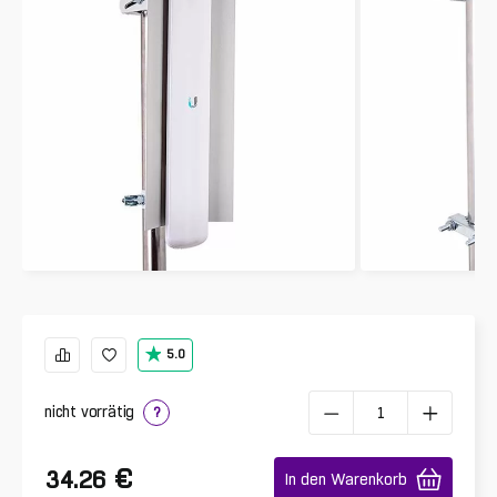
5.0
nicht vorrätig
?
€
34.26
In den Warenkorb