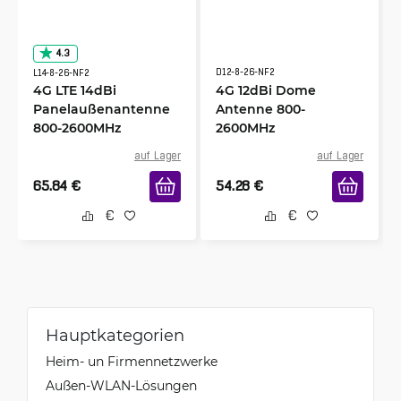
4.3
D12-8-26-NF2
L14-8-26-NF2
4G LTE 14dBi
4G 12dBi Dome
Panelaußenantenne
Antenne 800-
800-2600MHz
2600MHz
auf Lager
auf Lager
65.84
€
54.28
€
Hauptkategorien
Heim- un Firmennetzwerke
Außen-WLAN-Lösungen