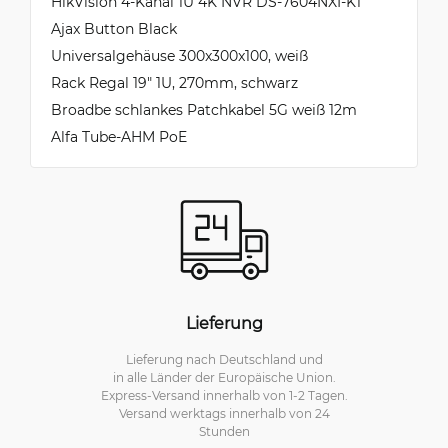
HikVision 4-Kanal 1U 4K NVR DS-7604NXI-K1
Ajax Button Black
Universalgehäuse 300x300x100, weiß
Rack Regal 19" 1U, 270mm, schwarz
Broadbe schlankes Patchkabel 5G weiß 12m
Alfa Tube-AHM PoE
Lieferung
Lieferung nach Deutschland und
in alle Länder der Europäische Union.
Express-Versand innerhalb von 1-2 Tagen.
Versand werktags innerhalb von 24
Stunden