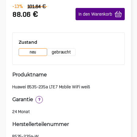
€
-13
%
101.64
€
88.06
In den Warenkorb
Zustand
neu
gebraucht
Produktname
Huawei B535-235a LTE7 Mobile WiFi weiß
Garantie
?
24 Monat
Herstellerteilenummer
B535-235a-W