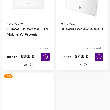
B535-235a-W
B525s-23aw
Huawei B535-235a LTE7
Huawei B525s-23a Weiß
Mobile WiFi weiß
nicht vorrätig
nicht vorrätig
88.06
€
97.58
€
101.64
€
122.76
€
-21 %