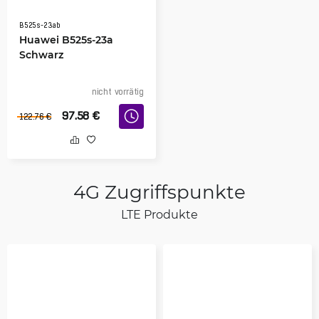
B525s-23ab
Huawei B525s-23a
Schwarz
nicht vorrätig
97.58
€
122.76
€
4G Zugriffspunkte
LTE Produkte