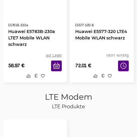
E5783B-230a
E5577-320-B
Huawei E5783B-230a
Huawei E5577-320 LTE4
LTE7 Mobile WLAN
Mobile WLAN schwarz
schwarz
auf Lager
nicht vorrätig
56.97
€
72.01
€
LTE Modem
LTE Produkte