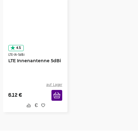
4.5
LTE-IA-5dBi
LTE Innenantenne 5dBi
auf Lager
6.12
€