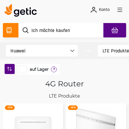
Konto
auf Lager
?
4G Router
LTE Produkte
-13 %
-21 %