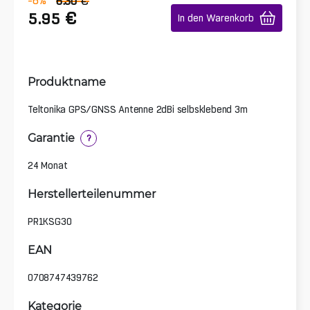
€
-6
%
6.30
€
5.95
In den Warenkorb
Produktname
Teltonika GPS/GNSS Antenne 2dBi selbsklebend 3m
Garantie
?
24 Monat
Herstellerteilenummer
PR1KSG30
EAN
0708747439762
Kategorie