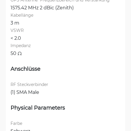
1575.42 MHz 2 dBic (Zenith)
Kabellänge
3 m
VSWR
< 2.0
Impedanz
50 Ω
Anschlüsse
RF Steckverbinder
(1) SMA Male
Physical Parameters
Farbe
Schwarz