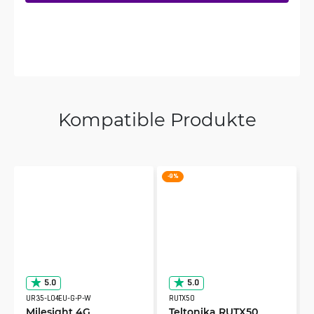
Kompatible Produkte
-9 %
5.0
5.0
UR35-L04EU-G-P-W
RUTX50
Milesight 4G
Teltonika RUTX50