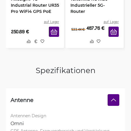
Industrial Router UR35
Industrieller 5G-
Pro WiFi4 GPS PoE
Router
auf Lager
auf Lager
487.76
€
533.44
€
250.69
€
Spezifikationen
Antenne
Antennen Design
Omni
GPS Antenne  Frequenzbereich und Verstärkung