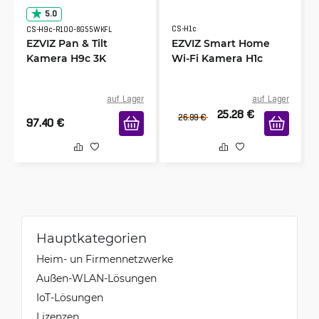
5.0
CS-H1c
CS-H9c-R100-8G55WKFL
EZVIZ Pan & Tilt
EZVIZ Smart Home
Kamera H9c 3K
Wi-Fi Kamera H1c
auf Lager
auf Lager
25.28
€
26.99
€
97.40
€
Hauptkategorien
Heim- un Firmennetzwerke
Außen-WLAN-Lösungen
IoT-Lösungen
Lizenzen