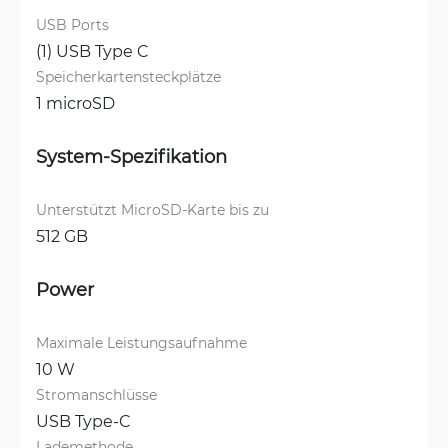
USB Ports
(1) USB Type C
Speicherkartensteckplätze
1 microSD
System-Spezifikation
Unterstützt MicroSD-Karte bis zu
512 GB
Power
Maximale Leistungsaufnahme
10 W
Stromanschlüsse
USB Type-C
Lademethode