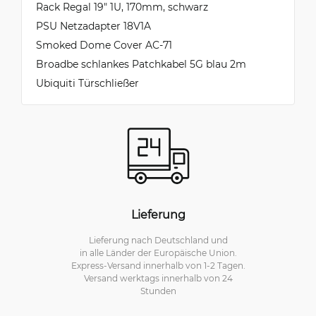
Rack Regal 19" 1U, 170mm, schwarz
PSU Netzadapter 18V1A
Smoked Dome Cover AC-71
Broadbe schlankes Patchkabel 5G blau 2m
Ubiquiti Türschließer
Lieferung
Lieferung nach Deutschland und
in alle Länder der Europäische Union.
Express-Versand innerhalb von 1-2 Tagen.
Versand werktags innerhalb von 24
Stunden