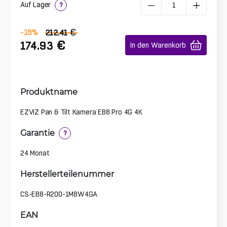
Auf Lager
?
€
-18
%
212.41
€
174.93
In den Warenkorb
Produktname
EZVIZ Pan & Tilt Kamera EB8 Pro 4G 4K
Garantie
?
24 Monat
Herstellerteilenummer
CS-EB8-R200-1M8W4GA
EAN