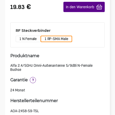
€
19.83
In den Warenkorb
RF Steckverbinder
1 N Female
1 RP-SMA Male
Produktname
Alfa 2.4/5GHz Omni-Außenantenne 5/9dBi N-Female
Buchse
Garantie
?
24 Monat
Herstellerteilenummer
AOA-2458-59-TSL