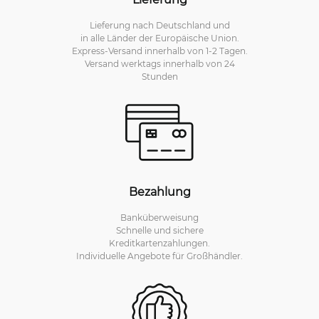
Lieferung nach Deutschland und
in alle Länder der Europäische Union.
Express-Versand innerhalb von 1-2 Tagen.
Versand werktags innerhalb von 24
Stunden
Bezahlung
Banküberweisung
Schnelle und sichere
Kreditkartenzahlungen.
Individuelle Angebote für Großhändler.