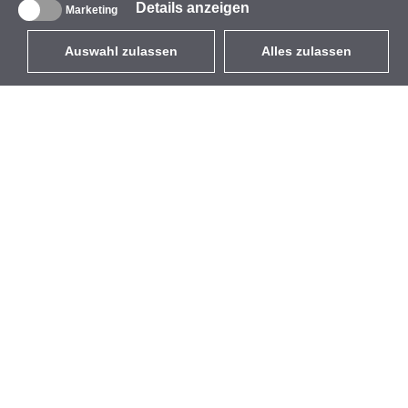
Details anzeigen
Marketing
Auswahl zulassen
Alles zulassen
DE
EUR
mit MwSt 19%
,
Deutschland
Produktverzeichnis
Über uns
Außen-WLAN-Lösungen
Unternehmen
Integrierte Antennen
Marke
WiFi 5
Veranstaltungen
Antennenpigtails
StarCoins
Befestigungen und
Kontakt
Halterungen
Geschäftsbedingungen
Lizenzen
Datenschutz