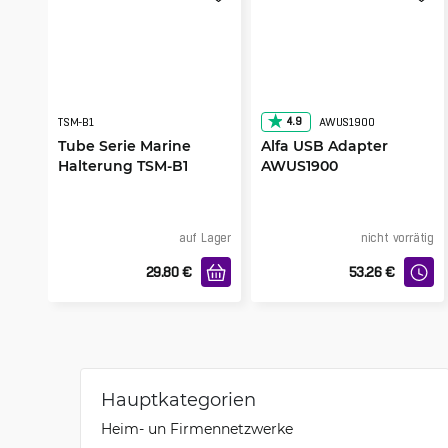
4.9
TSM-B1
AWUS1900
Tube Serie Marine
Alfa USB Adapter
Halterung TSM-B1
AWUS1900
auf Lager
nicht vorrätig
29.80
€
53.26
€
Hauptkategorien
Heim- un Firmennetzwerke