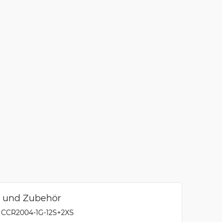
e und Zubehör
k CCR2004-1G-12S+2XS