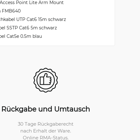
 Access Point Lite Arm Mount
ka FMB640
chkabel UTP Cat6 15m schwarz
bel SSTP Cat6 5m schwarz
el Cat5e 0.5m blau
Rückgabe und Umtausch
30 Tage Rückgaberecht
nach Erhalt der Ware.
Online RMA-Status.