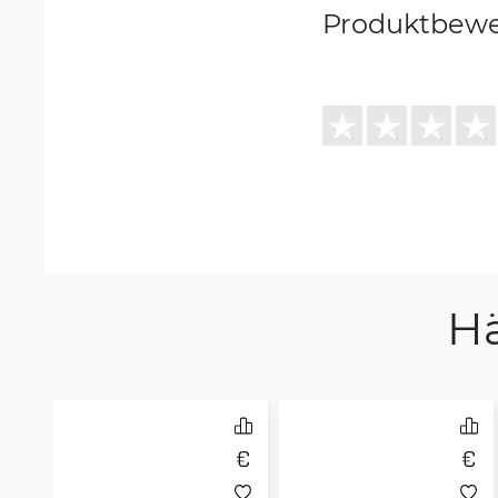
Produktbew
H