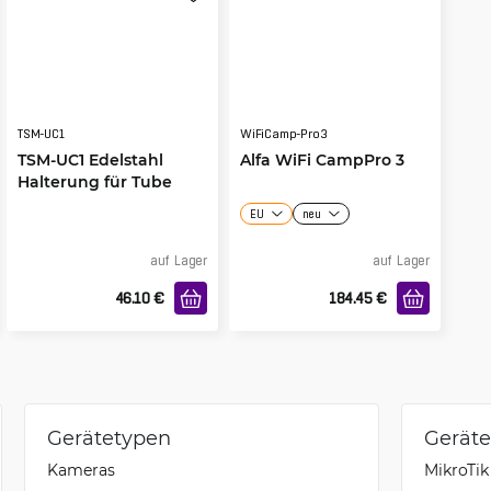
TSM-UC1
WiFiCamp-Pro3
TSM-UC1 Edelstahl
Alfa WiFi CampPro 3
Halterung für Tube
EU
neu
auf Lager
auf Lager
46.10
€
184.45
€
Gerätetypen
Gerät
Kameras
MikroTi