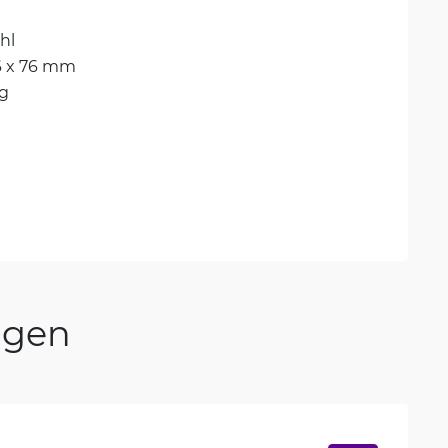
hl
6 x 76 mm
kg
ngen