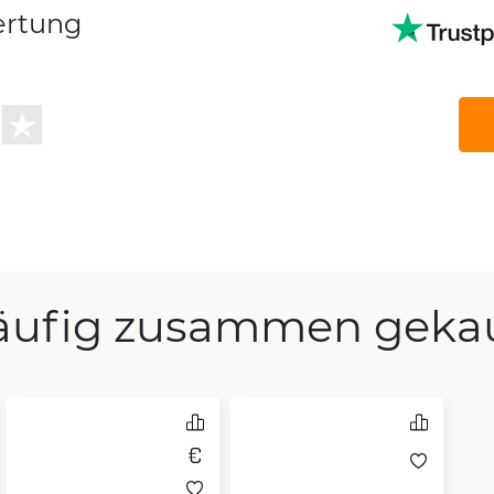
ertung
äufig zusammen gekau