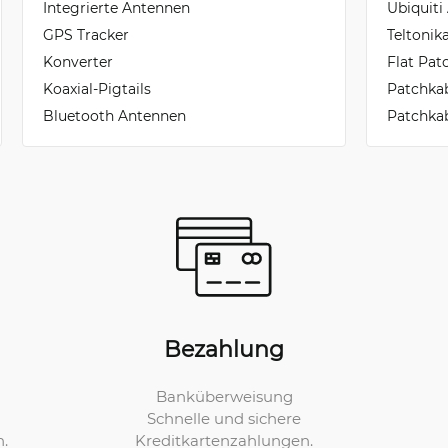
Integrierte Antennen
Ubiquiti
GPS Tracker
Teltoni
Konverter
Flat Pat
Koaxial-Pigtails
Patchka
Bluetooth Antennen
Patchkab
Bezahlung
Banküberweisung
Schnelle und sichere
Kreditkartenzahlungen.
n.