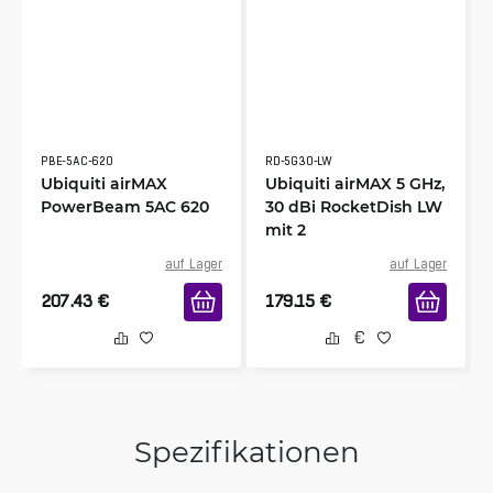
PBE-5AC-620
RD-5G30-LW
Ubiquiti airMAX
Ubiquiti airMAX 5 GHz,
PowerBeam 5AC 620
30 dBi RocketDish LW
mit 2
auf Lager
auf Lager
207.43
€
179.15
€
Spezifikationen