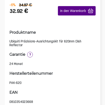
€
-6
%
34.97
€
32.92
In den Warenkorb
Produktname
Ubiquiti Präzisions-Ausrichtungskit für 620mm Dish
Reflector
Garantie
?
24 Monat
Herstellerteilenummer
PAK-620
EAN
0810354023668