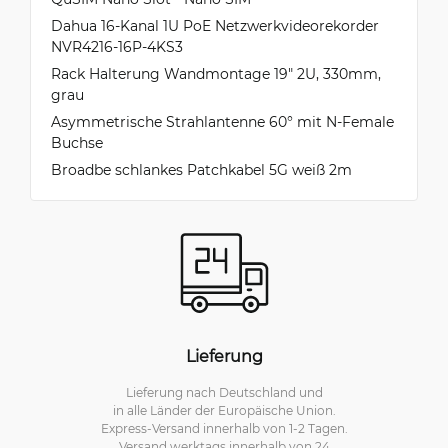
Dahua 16-Kanal 1U PoE Netzwerkvideorekorder
NVR4216-16P-4KS3
Rack Halterung Wandmontage 19" 2U, 330mm,
grau
Asymmetrische Strahlantenne 60° mit N-Female
Buchse
Broadbe schlankes Patchkabel 5G weiß 2m
Lieferung
Lieferung nach Deutschland und
in alle Länder der Europäische Union.
Express-Versand innerhalb von 1-2 Tagen.
Versand werktags innerhalb von 24