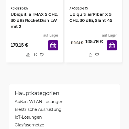
RD-5G30-LW
AF-5G30-S45
Ubiquiti airMAX 5 GHz,
Ubiquiti airFiber X 5
30 dBi RocketDish LW
GHz, 30 dBi, Slant 45
mit 2
auf Lager
auf Lager
105.79
€
113.04
€
179.15
€
Hauptkategorien
Außen-WLAN-Lösungen
Elektrische Ausrüstung
IoT-Lösungen
Glasfasernetze