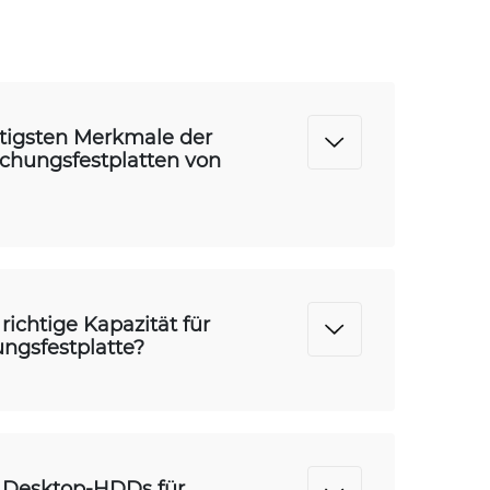
htigsten Merkmale der
hungsfestplatten von
richtige Kapazität für
gsfestplatte?
 Desktop-HDDs für