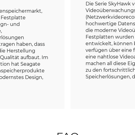
Die Serie SkyHawk v
Videoüberwachungs
enspeichermarkt,
(Netzwerkvideorecor
 Festplatte
hochwertige Datensp
ign- und
die moderne Video
,
Festplatten wurden f
rlösungen
entwickelt, können 
etragen haben, dass
verfügen über eine f
die Herstellung
eine nahtlose Vide
Qualität aufbaut. Im
machen all diese Ei
ation hat Seagate
zu den fortschrittli
enspeicherprodukte
Speicherlösungen, di
modernstes Design,