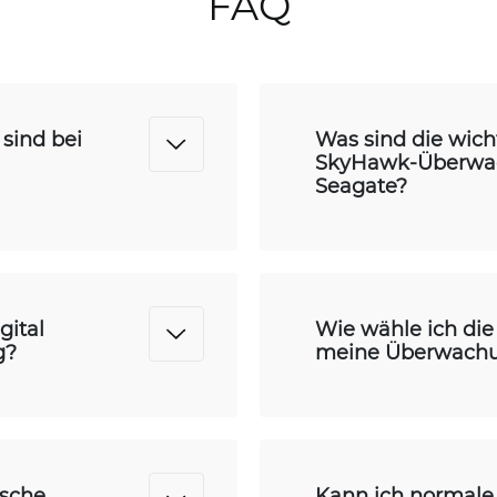
FAQ
sind bei
Was sind die wic
SkyHawk-Überwac
Seagate?
gital
Wie wähle ich die 
g?
meine Überwachun
sche
Kann ich normale