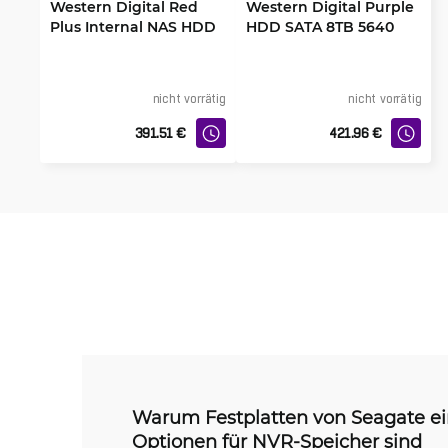
Western Digital Red
Western Digital Purple
Plus Internal NAS HDD
HDD SATA 8TB 5640
3.5" 6TB
256MB
nicht vorrätig
nicht vorrätig
391.51
€
421.96
€
Warum Festplatten von Seagate ei
Optionen für NVR-Speicher sind