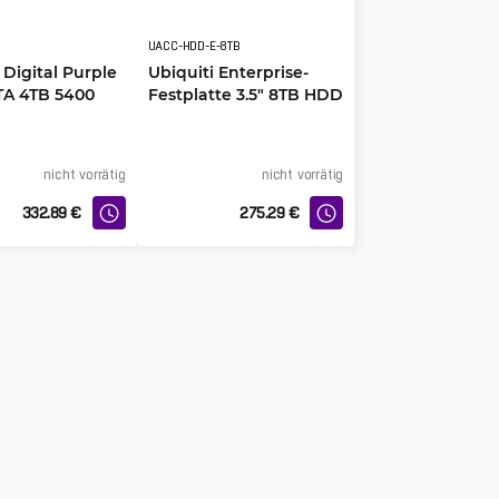
UACC-HDD-E-8TB
Digital Purple
Ubiquiti Enterprise-
A 4TB 5400
Festplatte 3.5" 8TB HDD
nicht vorrätig
nicht vorrätig
332.89
€
275.29
€