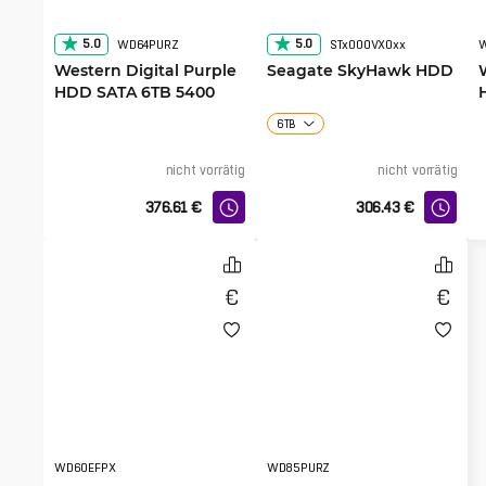
5.0
5.0
WD64PURZ
STx000VX0xx
Western Digital Purple
Seagate SkyHawk HDD
HDD SATA 6TB 5400
256MB
6TB
nicht vorrätig
nicht vorrätig
376.61
€
306.43
€
WD60EFPX
WD85PURZ