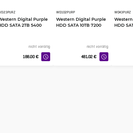
WD23PURZ
WD102PURP
WD43PURZ
Western Digital Purple
Western Digital Purple
Western 
HDD SATA 2TB 5400
HDD SATA 10TB 7200
HDD SAT
64MB
512MB
256MB
nicht vorrätig
nicht vorrätig
188.00
€
481.02
€