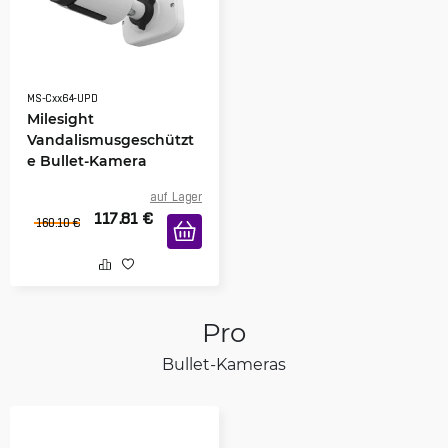
MS-Cxx64-UPD
Milesight
Vandalismusgeschützt
e Bullet-Kamera
auf Lager
117.81
€
160.10
€
Pro
Bullet-Kameras