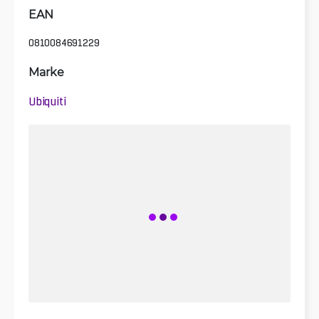
EAN
0810084691229
Marke
Ubiquiti