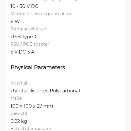
10 - 30 V DC
Maximale Leistungsaufnahme
6 W
Stromanschlüsse
USB Type-C
PSU / POE adapter
5 V DC 3 A
Physical Parameters
Material
UV-stabilisiertes Polycarbonat
Maße
100 x 100 x 27 mm
Gewicht
0.22 kg
Betriebstemperatur