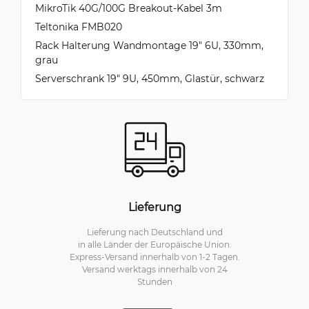
MikroTik 40G/100G Breakout-Kabel 3m
Teltonika FMB020
Rack Halterung Wandmontage 19" 6U, 330mm,
grau
Serverschrank 19" 9U, 450mm, Glastür, schwarz
Lieferung
Lieferung nach Deutschland und
in alle Länder der Europäische Union.
Express-Versand innerhalb von 1-2 Tagen.
Versand werktags innerhalb von 24
Stunden