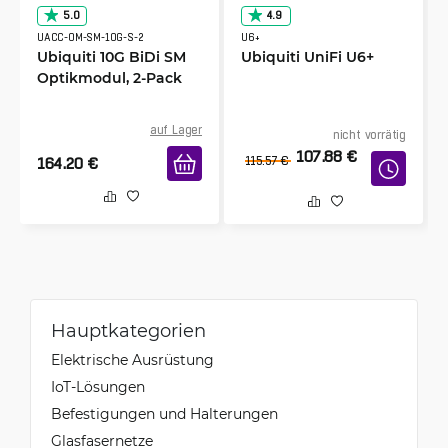
5.0
4.9
UACC-OM-SM-10G-S-2
U6+
Ubiquiti 10G BiDi SM
Ubiquiti UniFi U6+
Optikmodul, 2-Pack
auf Lager
nicht vorrätig
107.88
€
164.20
€
115.57
€
Hauptkategorien
Elektrische Ausrüstung
IoT-Lösungen
Befestigungen und Halterungen
Glasfasernetze