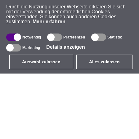
Durch die Nutzung unserer Webseite erklären Sie sich
mit der Verwendung der erforderlichen Cookies
einverstanden. Sie können auch anderen Cookies
zustimmen.
Mehr erfahren
.
Notwendig
Präferenzen
Statistik
Details anzeigen
Marketing
Auswahl zulassen
Alles zulassen
DE
EUR
mit MwSt 19%
,
Deutschland
Produktverzeichnis
Über uns
Außen-WLAN-Lösungen
Unternehmen