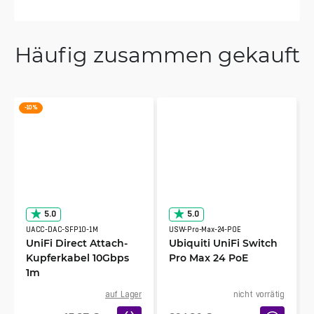
Häufig zusammen gekauft
-10 %
5.0
5.0
UACC-DAC-SFP10-1M
USW-Pro-Max-24-POE
UniFi Direct Attach-
Ubiquiti UniFi Switch
Kupferkabel 10Gbps
Pro Max 24 PoE
1m
auf Lager
nicht vorrätig