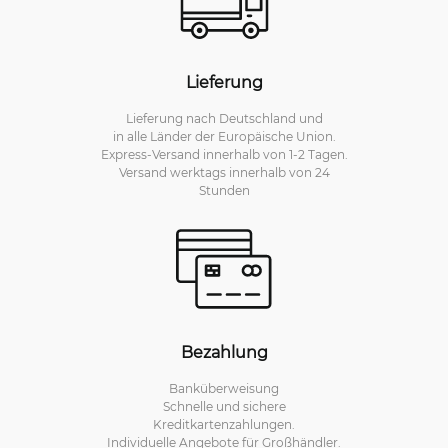
Lieferung
Lieferung nach Deutschland und
in alle Länder der Europäische Union.
Express-Versand innerhalb von 1-2 Tagen.
Versand werktags innerhalb von 24
Stunden
Bezahlung
Banküberweisung
Schnelle und sichere
Kreditkartenzahlungen.
Individuelle Angebote für Großhändler.