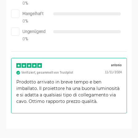
0
%
Mangelhaft
0
%
Ungenügend
0
%
antonio
11/11/2024
Verifiziert, gesammelt von Trustpilot
Prodotto arrivato in breve tempo e ben
imballato. Il proiettore ha una buona luminosità
e si adatta a qualsiasi tipo di collegamento via
cavo. Ottimo rapporto prezzo qualità.