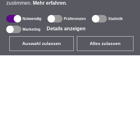
zustimmen.
Mehr erfahren
.
Notwendig
Präferenzen
Statistik
Details anzeigen
Marketing
Auswahl zulassen
Alles zulassen
DE
EUR
mit MwSt 19%
,
Deutschland
Produktverzeichnis
Über uns
Außen-WLAN-Lösungen
Unternehmen
Integrierte Antennen
Marke
WiFi 5
Veranstaltungen
Antennenpigtails
StarCoins