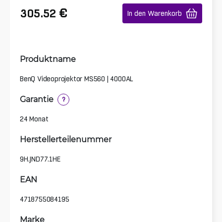
€
305.52
In den Warenkorb
Produktname
BenQ Videoprojektor MS560 | 4000AL
Garantie
?
24 Monat
Herstellerteilenummer
9H.JND77.1HE
EAN
4718755084195
Marke