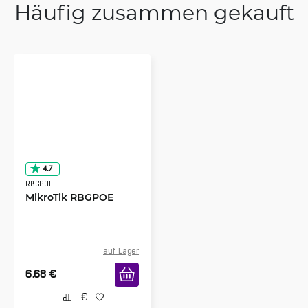
Häufig zusammen gekauft
4.7
RBGPOE
MikroTik RBGPOE
auf Lager
6.68
€