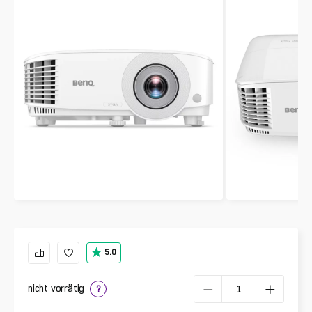
5.0
nicht vorrätig
?