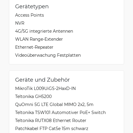
Gerätetypen
Access Points
NVR
4G/5G integrierte Antennen
WLAN Range-Extender
Ethernet-Repeater
Videoüberwachung Festplatten
Geräte und Zubehör
MikroTik L009UiGS-2HaxD-IN
Teltonika GH5200
QuOmni 5G LTE Global MIMO 2x2, 5m
Teltonika TSW101 Automotiver PoE+ Switch
Teltonika RUTX08 Ethernet Router
Patchkabel FTP Cat5e 15m schwarz