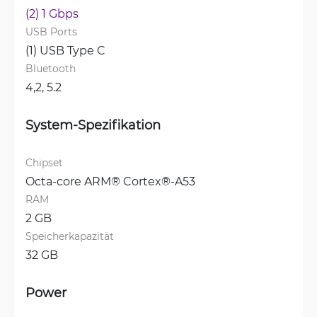
(2) 1 Gbps
USB Ports
(1) USB Type C
Bluetooth
4,2, 
5.2
System-Spezifikation
Chipset
Octa-core ARM® Cortex®-A53
RAM
2 GB
Speicherkapazität
32 GB
Power