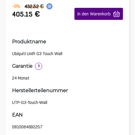
€
-6
%
432.52
€
405.15
In den Warenkorb
Produktname
Ubiquiti UniFi G3 Touch Wall
Garantie
?
24 Monat
Herstellerteilenummer
UTP-G3-Touch-Wall
EAN
0810084692257