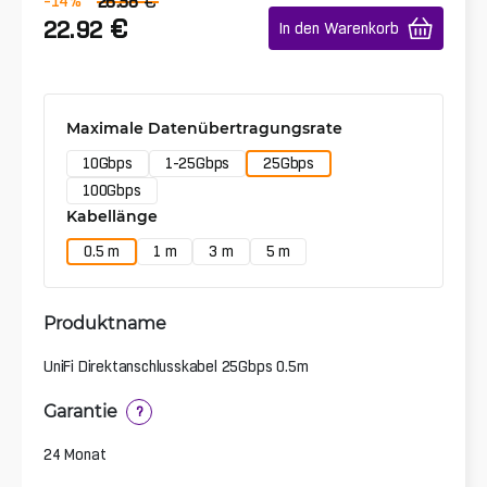
€
-14
%
26.58
€
22.92
In den Warenkorb
Maximale Datenübertragungsrate
10Gbps
1-25Gbps
25Gbps
100Gbps
Kabellänge
0.5 m
1 m
3 m
5 m
Produktname
UniFi Direktanschlusskabel 25Gbps 0.5m
Garantie
?
24 Monat