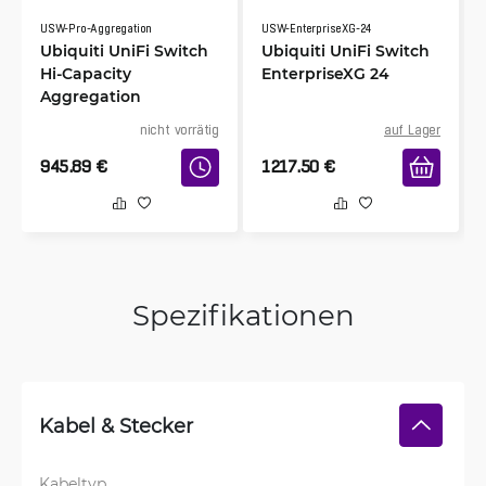
USW-Pro-Aggregation
USW-EnterpriseXG-24
Ubiquiti UniFi Switch
Ubiquiti UniFi Switch
Hi-Capacity
EnterpriseXG 24
Aggregation
nicht vorrätig
auf Lager
945.89
€
1217.50
€
Spezifikationen
Kabel & Stecker
Kabeltyp