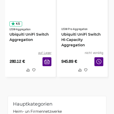
T-Prod
9/6/2023
Verifiziert, gesammelt von Trustpilot
Works like promised
4.5
USW-Pro-Aggregation
USW-Aggregation
Ubiquiti UniFi Switch
Ubiquiti UniFi Switch
Aggregation
Hi-Capacity
Aggregation
auf Lager
nicht vorrätig
280.12
€
945.89
€
Hauptkategorien
Heim- un Firmennetzwerke