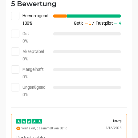
5 Bewertung
Hervorragend
100
%
Getic
—
1
/
Trustpilot
—
4
Gut
0
%
Akzeptabel
0
%
Mangelhaft
0
%
Ungenügend
0
%
Тимур
5/12/2026
Verifiziert, gesammelt von Getic
Perfect cable