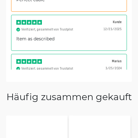
Kunde
12/23/2025
Verifiziert, gesammelt von Trustpilot
Item as described
Marius
3/25/2024
Verifiziert, gesammelt von Trustpilot
Everything is fine!!!
Häufig zusammen gekauft
Mamdhooh
10/12/2023
Verifiziert, gesammelt von Trustpilot
Item is as described and works perfectly fine