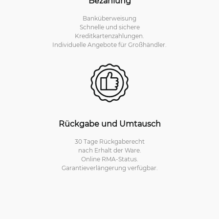
Bezahlung
Banküberweisung
Schnelle und sichere
Kreditkartenzahlungen.
Individuelle Angebote für Großhändler.
Rückgabe und Umtausch
30 Tage Rückgaberecht
nach Erhalt der Ware.
Online RMA-Status.
Garantieverlängerung verfügbar.