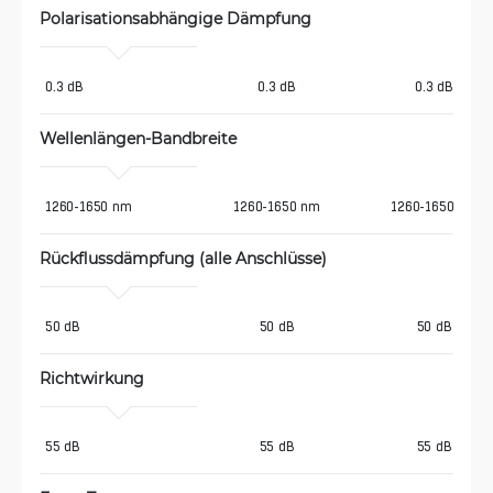
Polarisationsabhängige Dämpfung
0.3 dB
0.3 dB
0.3 dB
Wellenlängen-Bandbreite
1260-1650 nm
1260-1650 nm
1260-1650 nm
Rückflussdämpfung (alle Anschlüsse)
50 dB
50 dB
50 dB
Richtwirkung
55 dB
55 dB
55 dB