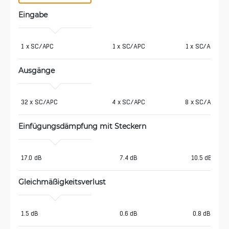
Eingabe
1 x SC/APC
1 x SC/APC
1 x SC/APC
Ausgänge
32 x SC/APC
4 x SC/APC
8 x SC/APC
Einfügungsdämpfung mit Steckern
17.0 dB
7.4 dB
10.5 dB
Gleichmäßigkeitsverlust
1.5 dB
0.6 dB
0.8 dB