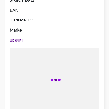
UF-SPLITTER-32
EAN
0817882026833
Marke
Ubiquiti