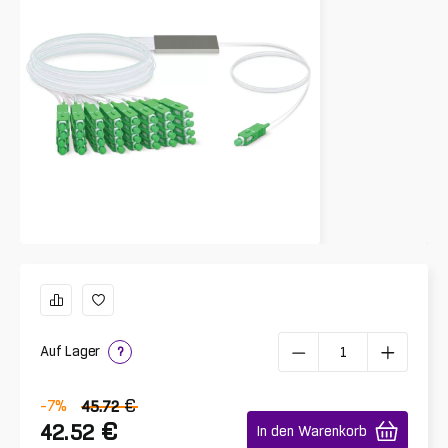
Auf Lager
?
€
-7
%
45.72
€
42.52
In den Warenkorb