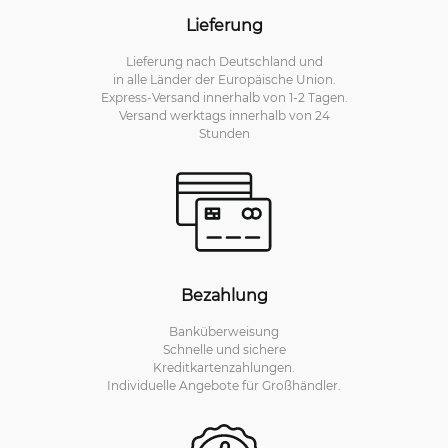
Lieferung
Lieferung nach Deutschland und
in alle Länder der Europäische Union.
Express-Versand innerhalb von 1-2 Tagen.
Versand werktags innerhalb von 24
Stunden
Bezahlung
Banküberweisung
Schnelle und sichere
Kreditkartenzahlungen.
Individuelle Angebote für Großhändler.