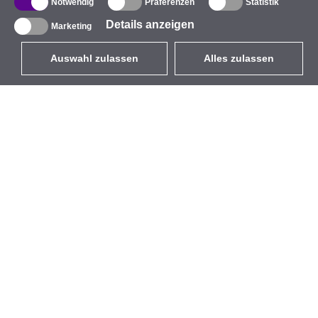
Notwendig
Präferenzen
Statistik
Details anzeigen
Marketing
Auswahl zulassen
Alles zulassen
DE
EUR
mit MwSt 19%
,
Deutschland
Produktverzeichnis
Über uns
Außen-WLAN-Lösungen
Unternehmen
Integrierte Antennen
Marke
WiFi 5
Veranstaltungen
Antennenpigtails
StarCoins
Befestigungen und
Kontakt
Halterungen
Geschäftsbedingungen