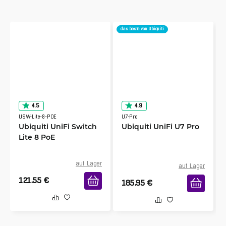
das beste von Ubiquiti
4.5
4.9
USW-Lite-8-POE
U7-Pro
Ubiquiti UniFi Switch
Ubiquiti UniFi U7 Pro
Lite 8 PoE
auf Lager
auf Lager
121.55
€
185.95
€