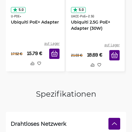
5.0
5.0
U-POE+
UACC-PoE+-2.5G
Ubiquiti PoE+ Adapter
Ubiquiti 2.5G PoE+
Adapter (30W)
auf Lager
auf Lager
15.79
€
17.52
€
18.69
€
21.03
€
Spezifikationen
Drahtloses Netzwerk