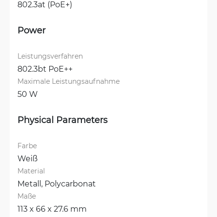
802.3at (PoE+)
Power
Leistungsverfahren
802.3bt PoE++
Maximale Leistungsaufnahme
50 W
Physical Parameters
Farbe
Weiß
Material
Metall, 
Polycarbonat
Maße
113 x 66 x 27.6 mm