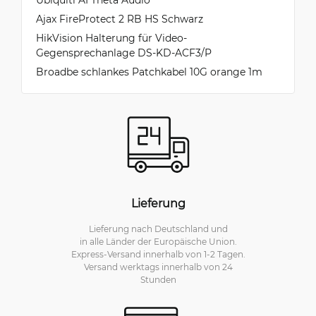
Ajax FireProtect 2 RB HS Schwarz
HikVision Halterung für Video-
Gegensprechanlage DS-KD-ACF3/P
Broadbe schlankes Patchkabel 10G orange 1m
Lieferung
Lieferung nach Deutschland und
in alle Länder der Europäische Union.
Express-Versand innerhalb von 1-2 Tagen.
Versand werktags innerhalb von 24
Stunden