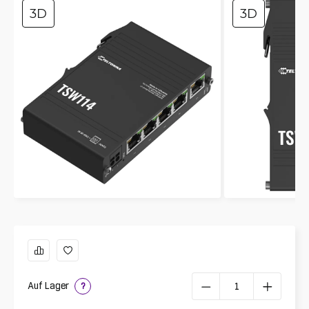
3D
3D
Auf Lager
?