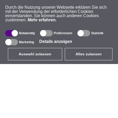
Durch die Nutzung unserer Webseite erklären Sie sich
mit der Verwendung der erforderlichen Cookies
einverstanden. Sie können auch anderen Cookies
zustimmen.
Mehr erfahren
.
Notwendig
Präferenzen
Statistik
Details anzeigen
Marketing
Auswahl zulassen
Alles zulassen
DE
EUR
mit MwSt 19%
,
Deutschland
Produktverzeichnis
Über uns
Außen-WLAN-Lösungen
Unternehmen