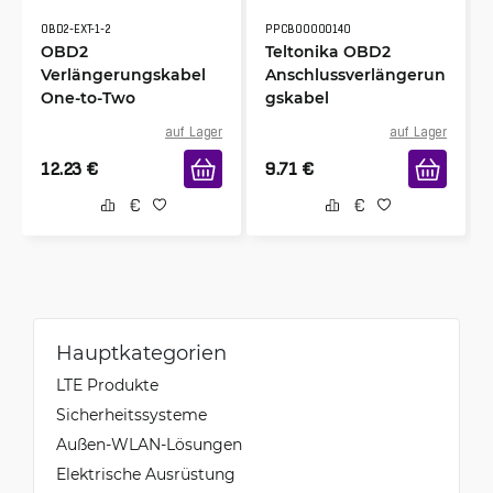
OBD2-EXT-1-2
PPCB00000140
OBD2
Teltonika OBD2
Verlängerungskabel
Anschlussverlängerun
One-to-Two
gskabel
auf Lager
auf Lager
12.23
€
9.71
€
Hauptkategorien
LTE Produkte
Sicherheitssysteme
Außen-WLAN-Lösungen
Elektrische Ausrüstung