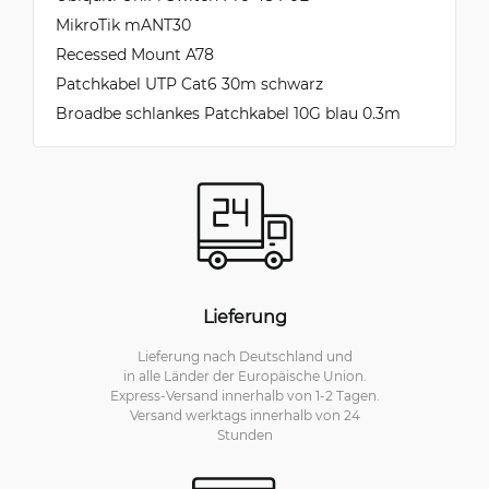
MikroTik mANT30
Recessed Mount A78
Patchkabel UTP Cat6 30m schwarz
Broadbe schlankes Patchkabel 10G blau 0.3m
Lieferung
Lieferung nach Deutschland und
in alle Länder der Europäische Union.
Express-Versand innerhalb von 1-2 Tagen.
Versand werktags innerhalb von 24
Stunden