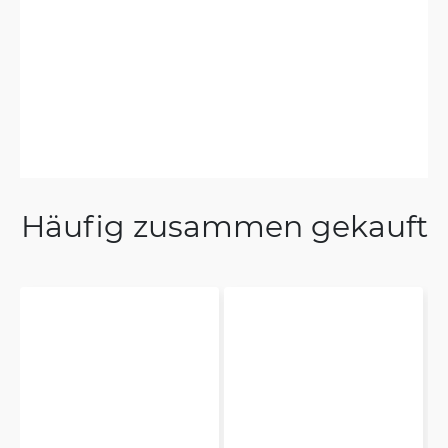
Laszlo
5/19/2023
Verifiziert, gesammelt von Trustpilot
works fine, support is professional
Häufig zusammen gekauft