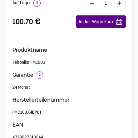
Auf Lager
?
€
100.70
In den Warenkorb
Produktname
Teltonika FMC003
Garantie
?
24 Monat
Herstellerteilenummer
FMC003X4BP01
EAN
4779027310244