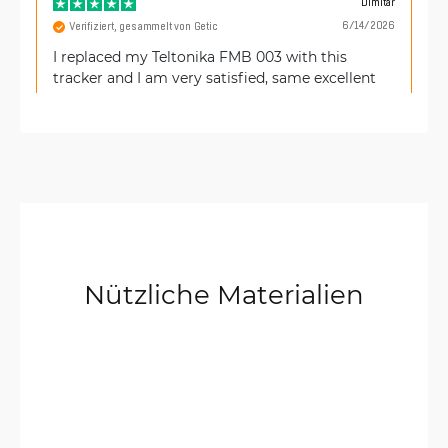
Dimitar
6/14/2026
Verifiziert, gesammelt von Getic
I replaced my Teltonika FMB 003 with this
tracker and I am very satisfied, same excellent
quality.
Dimitar
6/13/2026
Verifiziert, gesammelt von Getic
I purchased it to replace my Teltonika FMB 003,
it works perfectly.
Nützliche Materialien
Elisa
5/30/2026
Verifiziert, gesammelt von Trustpilot
Consegna puntualissima. Venditore affidabile e
spedizione rapida.