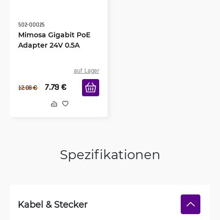
502-00025
Mimosa Gigabit PoE
Adapter 24V 0.5A
auf Lager
7.79
€
12.08
€
Spezifikationen
Kabel & Stecker