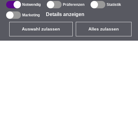
Notwendig
Präferenzen
Statistik
Details anzeigen
Marketing
Auswahl zulassen
Alles zulassen
DE
EUR
mit MwSt 19%
,
Deutschland
Produktverzeichnis
Über uns
Außen-WLAN-Lösungen
Unternehmen
Integrierte Antennen
Marke
WiFi 5
Veranstaltungen
Antennenpigtails
StarCoins
Befestigungen und
Kontakt