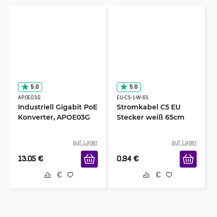
5.0
5.0
APOE03G
EU-C5-1-W-65
Industriell Gigabit PoE
Stromkabel C5 EU
Konverter, APOE03G
Stecker weiß 65cm
auf Lager
auf Lager
13.05
€
0.94
€