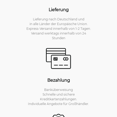
Lieferung
Lieferung nach Deutschland und
in alle Länder der Europäische Union.
Express-Versand innerhalb von 1-2 Tagen.
Versand werktags innerhalb von 24
Stunden
Bezahlung
Banküberweisung
Schnelle und sichere
Kreditkartenzahlungen.
Individuelle Angebote für Großhändler.