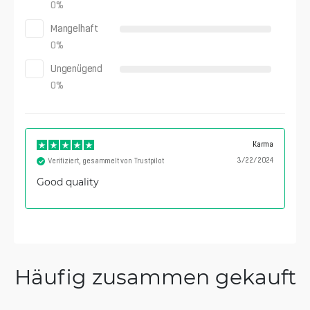
0
%
Mangelhaft
0
%
Ungenügend
0
%
Karma
3/22/2024
Verifiziert, gesammelt von Trustpilot
Good quality
Häufig zusammen gekauft