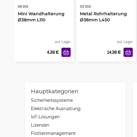
06.001
02.002
Mini Wandhalterung
Metal Rohrhalterung
Ø38mm L110
Ø38mm L450
auf Lager
auf Lager
4.39
€
14.38
€
Hauptkategorien
Sicherheitssysteme
Elektrische Ausrüstung
IoT-Lösungen
Lizenzen
Flottenmanagement