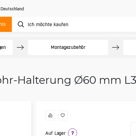
,
Deutschland
nis
gen
Montagezubehör
rohr-Halterung Ø60 mm L3
Auf Lager
?