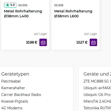
5.0
02.005
02.006
Metal Rohrhalterung
Metal Rohrhalterung
Ø38mm L400
Ø38mm L600
senkrecht
senkrecht
auf Lager
auf Lager
10.98
€
13.27
€
Gerätetypen
Geräte und
Patchkabel
ZTE MC888 5G I
Kamerahalter
Ubiquiti airM
Carrier Backhaul Radio
Ubiquiti G6 Pro
Koaxial-Pigtails
MikroTik 2.4GH
4G Modems
Teltonika RUTM