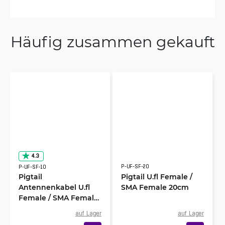
Dietmar
11/12/2023
Verifiziert, gesammelt von Trustpilot
Häufig zusammen gekauft
Good price and fast delivery
4.3
P-UF-SF-20
P-UF-SF-10
Pigtail
Pigtail U.fl Female /
Antennenkabel U.fl
SMA Female 20cm
Female / SMA Female
Steckverbinder 10cm
auf Lager
auf Lager