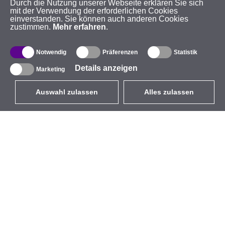
Durch die Nutzung unserer Webseite erklären Sie sich
mit der Verwendung der erforderlichen Cookies
einverstanden. Sie können auch anderen Cookies
zustimmen.
Mehr erfahren
.
Notwendig
Präferenzen
Statistik
Details anzeigen
Marketing
Auswahl zulassen
Alles zulassen
DE
EUR
mit MwSt 19%
,
Deutschland
Produktverzeichnis
Über uns
Außen-WLAN-Lösungen
Unternehmen
Integrierte Antennen
Marke