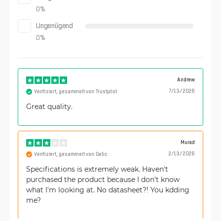
0
%
Ungenügend
0
%
Andrew
7/13/2026
Verifiziert, gesammelt von Trustpilot
Great quality.
Murad
2/13/2026
Verifiziert, gesammelt von Getic
Specifications is extremely weak. Haven't
purchased the product because I don't know
what I'm looking at. No datasheet?! You kdding
me?