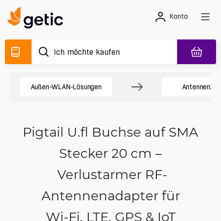
Konto
Außen-WLAN-Lösungen
Antennenzub
Pigtail U.fl Buchse auf SMA
Stecker 20 cm –
Verlustarmer RF-
Antennenadapter für
Wi‑Fi, LTE, GPS & IoT