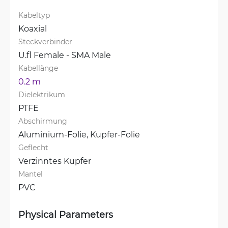
Kabeltyp
Koaxial
Steckverbinder
U.fl Female - SMA Male
Kabellänge
0.2 m
Dielektrikum
PTFE
Abschirmung
Aluminium-Folie, 
Kupfer-Folie
Geflecht
Verzinntes Kupfer
Mantel
PVC
Physical Parameters