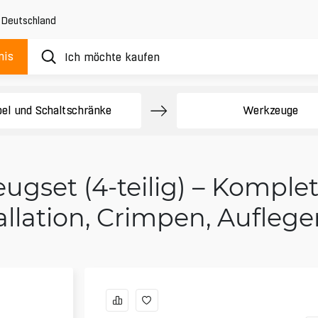
,
Deutschland
nis
el und Schaltschränke
Werkzeuge
gset (4-teilig) – Komplett
allation, Crimpen, Auflege