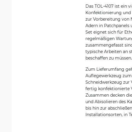
Das TOL-4107 ist ein v
Konfektionierung und 
zur Vorbereitung von 
Adern in Patchpanels 
Set eignet sich für Et
regelmäßigen Wartung
zusammengefasst sind, 
typische Arbeiten an 
beschaffen zu müssen.
Zum Lieferumfang geh
Auflegewerkzeug zum A
Schneidwerkzeug zur V
fertig konfektioniert
Zusammen decken die 
und Abisolieren des K
bis hin zur abschließ
Installationsorten, i