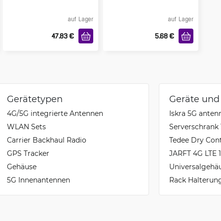
auf Lager
auf Lager
47.83
€
5.68
€
Gerätetypen
Geräte und
4G/5G integrierte Antennen
Iskra 5G anten
WLAN Sets
Serverschrank 
Carrier Backhaul Radio
Tedee Dry Con
GPS Tracker
JARFT 4G LTE 
Gehäuse
Universalgehä
5G Innenantennen
Rack Halterun