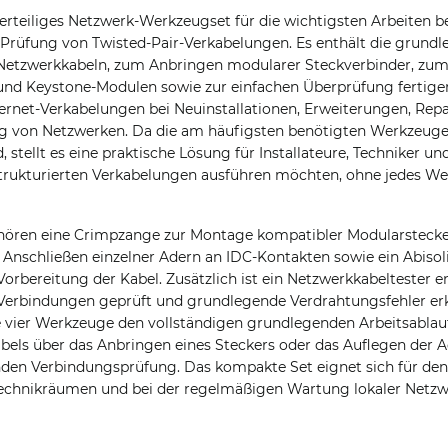
ierteiliges Netzwerk-Werkzeugset für die wichtigsten Arbeiten bei
Prüfung von Twisted-Pair-Verkabelungen. Es enthält die grun
Netzwerkkabeln, zum Anbringen modularer Steckverbinder, zum
und Keystone-Modulen sowie zur einfachen Überprüfung fertige
hernet-Verkabelungen bei Neuinstallationen, Erweiterungen, Rep
 von Netzwerken. Da die am häufigsten benötigten Werkzeuge
stellt es eine praktische Lösung für Installateure, Techniker un
strukturierten Verkabelungen ausführen möchten, ohne jedes We
ören eine Crimpzange zur Montage kompatibler Modularstecker
nschließen einzelner Adern an IDC-Kontakten sowie ein Abisol
orbereitung der Kabel. Zusätzlich ist ein Netzwerkkabeltester e
e Verbindungen geprüft und grundlegende Verdrahtungsfehler e
vier Werkzeuge den vollständigen grundlegenden Arbeitsablau
abels über das Anbringen eines Steckers oder das Auflegen der 
enden Verbindungsprüfung. Das kompakte Set eignet sich für den
n Technikräumen und bei der regelmäßigen Wartung lokaler Netz