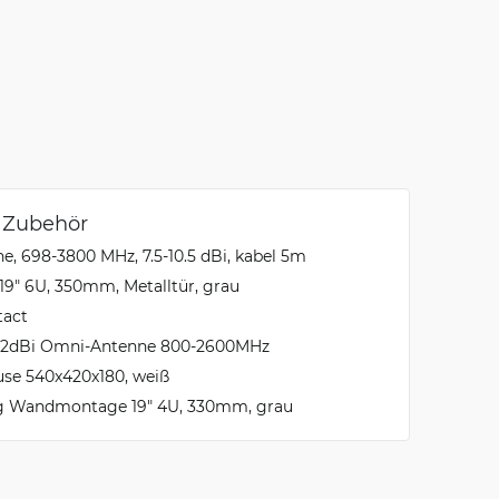
 Zubehör
ne, 698-3800 MHz, 7.5-10.5 dBi, kabel 5m
19" 6U, 350mm, Metalltür, grau
tact
12dBi Omni-Antenne 800-2600MHz
use 540x420x180, weiß
g Wandmontage 19" 4U, 330mm, grau