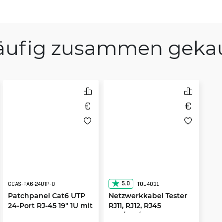
äufig zusammen gekau
5.0
CCAS-PA6-24UTP-O
TOL-4031
Patchpanel Cat6 UTP
Netzwerkkabel Tester
24-Port RJ-45 19" 1U mit
RJ11, RJ12, RJ45
Regal
UTP/FTP/STP