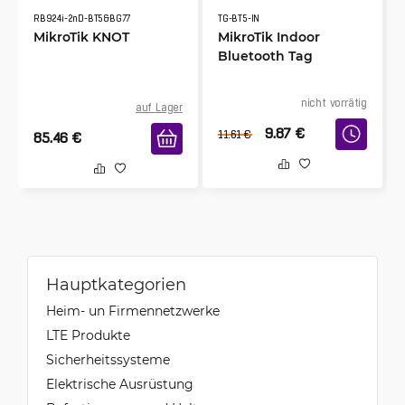
RB924i-2nD-BT5&BG77
TG-BT5-IN
MikroTik KNOT
MikroTik Indoor
Bluetooth Tag
nicht vorrätig
auf Lager
9.87
€
11.61
€
85.46
€
Hauptkategorien
Heim- un Firmennetzwerke
LTE Produkte
Sicherheitssysteme
Elektrische Ausrüstung