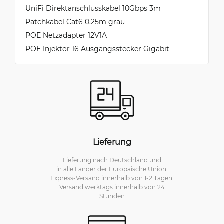
UniFi Direktanschlusskabel 10Gbps 3m
Patchkabel Cat6 0.25m grau
POE Netzadapter 12V1A
POE Injektor 16 Ausgangsstecker Gigabit
Lieferung
Lieferung nach Deutschland und
in alle Länder der Europäische Union.
Express-Versand innerhalb von 1-2 Tagen.
Versand werktags innerhalb von 24
Stunden