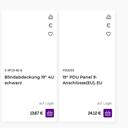
S-RP19-4U-B
PDU09S
Blindabdeckung 19" 4U
19" PDU Panel 9-
schwarz
Anschlüsse(EU), EU
Stecker
auf Lager
auf Lager
13.67
€
24.12
€