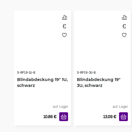
S-RP19-1U-B
S-RP19-3U-B
Blindabdeckung 19" 1U,
Blindabdeckung 19"
schwarz
3U, schwarz
auf Lager
auf Lager
10.86
€
13.09
€