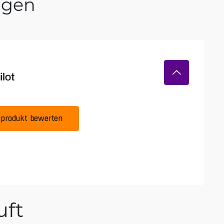
ngen
produkt bewerten
ft