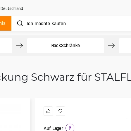
,
Deutschland
nis
e
Rack­Schränke
ckung Schwarz für STALF
Auf Lager
?