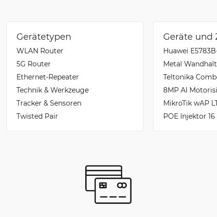
Gerätetypen
Geräte und
WLAN Router
Huawei E5783B
5G Router
Metal Wandhalt
Ethernet-Repeater
Teltonika Com
Technik & Werkzeuge
8MP AI Motoris
Tracker & Sensoren
MikroTik wAP LT
Twisted Pair
POE Injektor 16