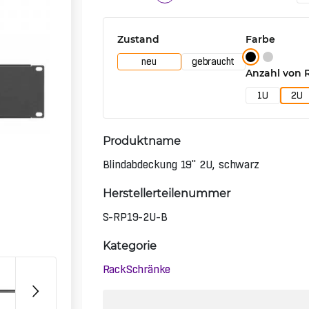
Zustand
Farbe
neu
gebraucht
Anzahl von 
1U
2U
Produktname
Blindabdeckung 19" 2U, schwarz
Herstellerteilenummer
S-RP19-2U-B
Kategorie
Rack­Schränke