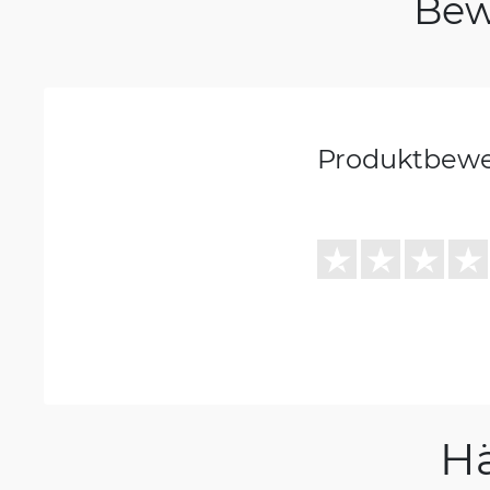
Bew
Produktbew
H