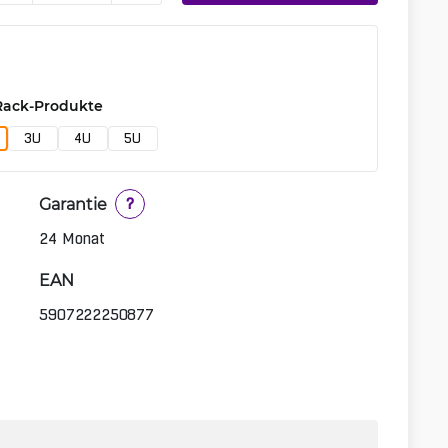
Rack-Produkte
3U
4U
5U
Garantie
?
24 Monat
EAN
5907222250877