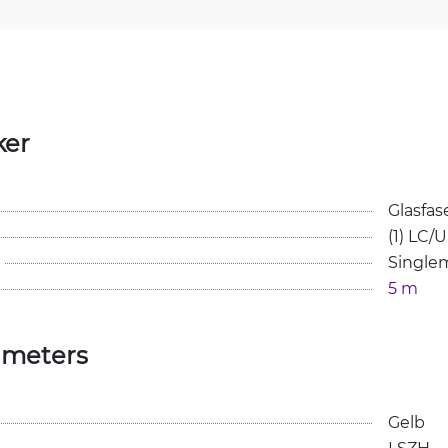
ker
Glasfas
(1) LC/
Single
5 m
ameters
Gelb
LSZH