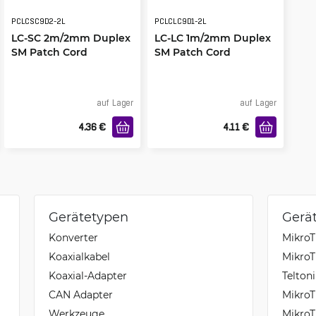
PCLCSC9D2-2L
PCLCLC9D1-2L
LC-SC 2m/2mm Duplex
LC-LC 1m/2mm Duplex
SM Patch Cord
SM Patch Cord
auf Lager
auf Lager
4.36
€
4.11
€
Gerätetypen
Gerä
Konverter
MikroT
Koaxialkabel
Mikro
Koaxial-Adapter
Telton
CAN Adapter
MikroT
Werkzeuge
MikroT