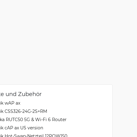
te und Zubehör
ik wAP ax
Tik CSS326-24G-2S+RM
ika RUTC50 5G & Wi-Fi 6 Router
ik cAP ax US version
ik Hot-Swap-Netzteil 12POW150