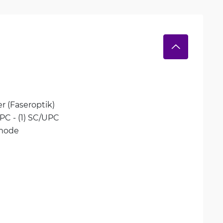
er (Faseroptik)
UPC - (1) SC/UPC
mode