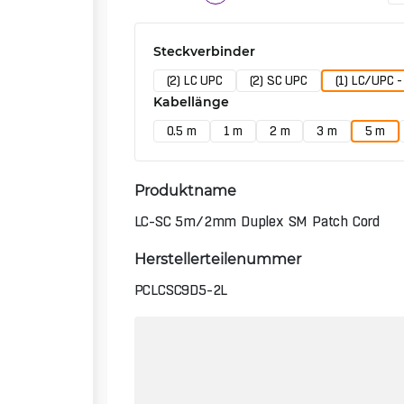
Steckverbinder
(2) LC UPC
(2) SC UPC
(1) LC/UPC -
Kabellänge
0.5 m
1 m
2 m
3 m
5 m
Produktname
LC-SC 5m/2mm Duplex SM Patch Cord
Herstellerteilenummer
PCLCSC9D5-2L