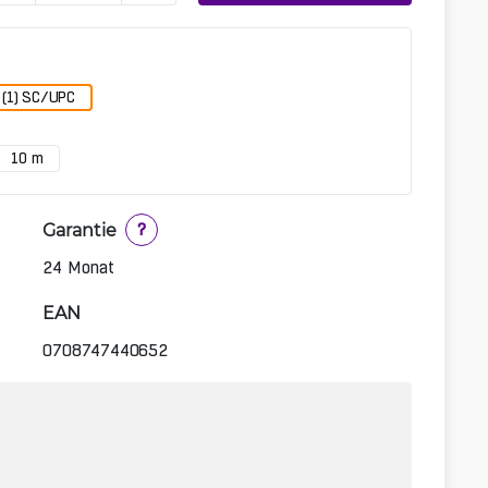
 (1) SC/UPC
10 m
Garantie
?
24 Monat
EAN
0708747440652