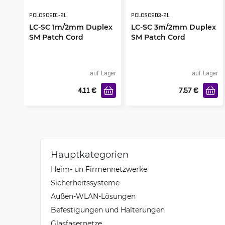
PCLCSC9D1-2L
PCLCSC9D3-2L
LC-SC 1m/2mm Duplex
LC-SC 3m/2mm Duplex
SM Patch Cord
SM Patch Cord
auf Lager
auf Lager
4.11
€
7.57
€
Hauptkategorien
Heim- un Firmennetzwerke
Sicherheitssysteme
Außen-WLAN-Lösungen
Befestigungen und Halterungen
Glasfasernetze